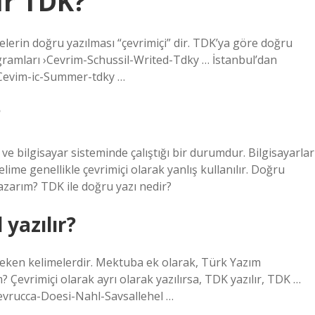
lır TDK?
melerin doğru yazılması “çevrimiçi” dir. TDK’ya göre doğru
rogramları ›Cevrim-Schussil-Writed-Tdky … İstanbul’dan
 Cevim-ic-Summer-tdky …
?
 ve bilgisayar sisteminde çalıştığı bir durumdur. Bilgisayarlar
kelime genellikle çevrimiçi olarak yanlış kullanılır. Doğru
 yazarım? TDK ile doğru yazı nedir?
 yazılır?
gereken kelimelerdir. Mektuba ek olarak, Türk Yazım
 Çevrimiçi olarak ayrı olarak yazılırsa, TDK yazılır, TDK …
Cevrucca-Doesi-Nahl-Savsallehel …