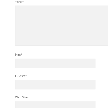
Yorum
İsim*
E-Posta*
Web Sitesi