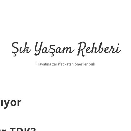
Şık Yaşam Rehberi
Hayatına zarafet katan öneriler bul!
lıyor