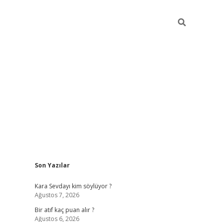
Sidebar
Son Yazılar
hiltonbet güvenilir m
Kara Sevdayı kim söylüyor ?
Ağustos 7, 2026
Bir atıf kaç puan alır ?
Ağustos 6, 2026