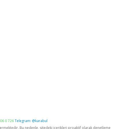
06 0 726
Telegram: @karabul
vermektedir. Bu nedenle, sitedeki içerikleri proaktif olarak denetleme