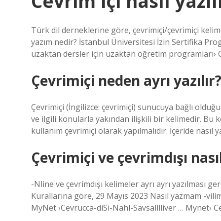
Cevrim içi nasıl yazı
Türk dil derneklerine göre, çevrimiçi/çevrimiçi keli
yazım nedir? İstanbul Üniversitesi İzin Sertifika P
uzaktan dersler için uzaktan öğretim programları›
Çevrimiçi neden ayrı yazılır
Çevrimiçi (İngilizce: çevrimiçi) sunucuya bağlı olduğu
ve ilgili konularla yakından ilişkili bir kelimedir. Bu 
kullanım çevrimiçi olarak yapılmalıdır. İçeride nasıl
Çevrimiçi ve çevrimdışı nasıl
-Nline ve çevrimdışı kelimeler ayrı ayrı yazılması 
Kurallarına göre, 29 Mayıs 2023 Nasıl yazmam -vilim?
MyNet ›Cevrucca-diSi-Nahl-Savsalllliver … Mynet› 