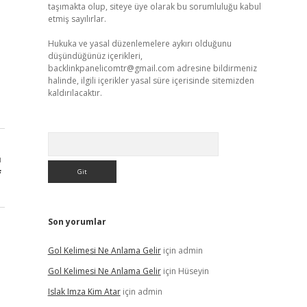
taşımakta olup, siteye üye olarak bu sorumluluğu kabul
etmiş sayılırlar.
Hukuka ve yasal düzenlemelere aykırı olduğunu
düşündüğünüz içerikleri,
backlinkpanelicomtr@gmail.com
adresine bildirmeniz
halinde, ilgili içerikler yasal süre içerisinde sitemizden
kaldırılacaktır.
Arama
ı
f
Son yorumlar
Gol Kelimesi Ne Anlama Gelir
için
admin
Gol Kelimesi Ne Anlama Gelir
için
Hüseyin
Islak Imza Kim Atar
için
admin