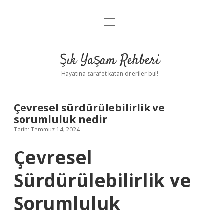
menüyü
Anasayfa
aç
Gizlilik Politikası
Şık Yaşam Rehberi
Yasal Uyarı
Hayatına zarafet katan öneriler bul!
Hakkımızda
Çevresel sürdürülebilirlik ve
sorumluluk nedir
Tarih: Temmuz 14, 2024
Çevresel
Sürdürülebilirlik ve
Sorumluluk