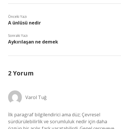
Önceki Yazı
A ünlüsü nedir
Sonraki Yazı
Aykırılaşan ne demek
2 Yorum
Varol Tuğ
İlk paragraf bilgilendirici ama düz; Çevresel
sürdürülebilirlik ve sorumluluk nedir için daha
özgün bir açılış fark yaratabilirdi. Genel çerçeveye