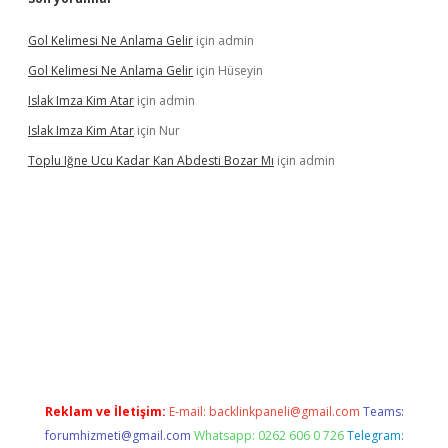
Gol Kelimesi Ne Anlama Gelir
için
admin
Gol Kelimesi Ne Anlama Gelir
için
Hüseyin
Islak Imza Kim Atar
için
admin
Islak Imza Kim Atar
için
Nur
Toplu Iğne Ucu Kadar Kan Abdesti Bozar Mı
için
admin
lir mi
Reklam ve İletişim:
E-mail:
backlinkpaneli@gmail.com
Teams:
forumhizmeti@gmail.com
Whatsapp: 0262 606 0 726
Telegram: