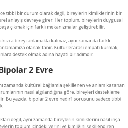
ce tıbbi bir durum olarak değil, bireylerin kimliklerinin bir
ürel anlayış devreye girer. Her toplum, bireylerin duygusal
başa çıkmak için farklı mekanizmalar geliştirebilir.
yalnızca bireyi anlamakla kalmaz, aynı zamanda farklı
 anlamamıza olanak tanır. Kültürlerarası empati kurmak,
nlara destek olmak adına hayati bir adımdır.
Bipolar 2 Evre
 aynı zamanda kültürel bağlamla şekillenen ve anlam kazanan
urumlarının nasıl algılandığına göre, bireyleri destekleme
ir. Bu yazıda, bipolar 2 evre nedir? sorusunu sadece tıbbi
k.
ıkları değil, aynı zamanda bireylerin kimliklerini nasıl inşa
ylerin toplum içindeki yerini ve kimliğini şekillendiren