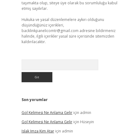
taşımakta olup, siteye üye olarak bu sorumluluğu kabul
etmiş sayılırlar.
Hukuka ve yasal düzenlemelere aykırı olduğunu
düşündüğünüz içerikleri,
backlinkpanelicomtr@gmail.com
adresine bildirmeniz
halinde, ilgili içerikler yasal süre içerisinde sitemizden
kaldırılacaktır.
Arama
Son yorumlar
Gol Kelimesi Ne Anlama Gelir
için
admin
Gol Kelimesi Ne Anlama Gelir
için
Hüseyin
Islak Imza Kim Atar
için
admin