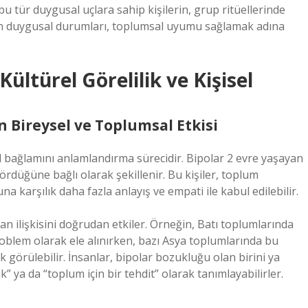
u tür duygusal uçlara sahip kişilerin, grup ritüellerinde
yin duygusal durumları, toplumsal uyumu sağlamak adına
ültürel Görelilik ve Kişisel
 Bireysel ve Toplumsal Etkisi
l bağlamını anlamlandırma sürecidir. Bipolar 2 evre yaşayan
ördüğüne bağlı olarak şekillenir. Bu kişiler, toplum
na karşılık daha fazla anlayış ve empati ile kabul edilebilir.
olan ilişkisini doğrudan etkiler. Örneğin, Batı toplumlarında
 problem olarak ele alınırken, bazı Asya toplumlarında bu
görülebilir. İnsanlar, bipolar bozukluğu olan birini ya
ik” ya da “toplum için bir tehdit” olarak tanımlayabilirler.