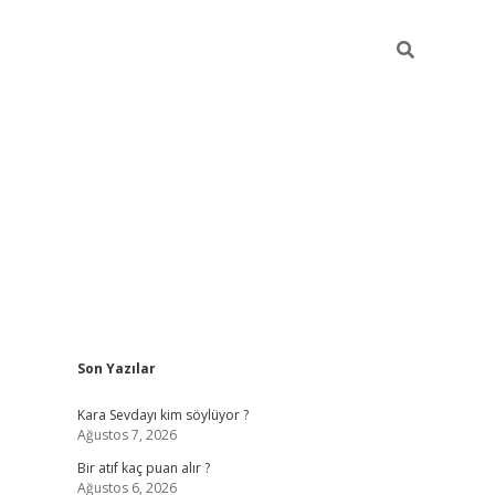
Sidebar
Son Yazılar
hiltonbet güvenilir mi
Kara Sevdayı kim söylüyor ?
Ağustos 7, 2026
Bir atıf kaç puan alır ?
Ağustos 6, 2026