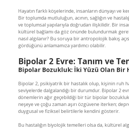
Hayatın farklı köşelerinde, insanların dünyayı ve kend
Bir toplumda mutluluğun, acının, sağlığın ve hastalığ
ve toplumsal yapılarıyla doğrudan ilişkilidir. Bir insa
kültürel bağlamı da göz önünde bulundurmak gerekir
nasıl algılanır? Bu soruya bir antropolojik bakış açı
gördüğünü anlamamıza yardımcı olabilir.
Bipolar 2 Evre: Tanım ve T
Bipolar Bozukluk: İki Yüzü Olan Bir 
Bipolar 2, psikiyatrik bir hastalık olup, kişinin ruh 
seviyelerde dalgalandığı bir durumdur. Bipolar 2 ev
dönemlerin ağır geçebildiği bir tür bipolar bozukluktu
neşeye ve çoğu zaman aşırı özgüvene iterken; depre
duygusal ve fiziksel belirtilerle kendini gösterir.
Bu hastalığın biyolojik temelleri olsa da, kültürel al