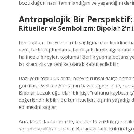
bozukluğun nasıl tanımlandığını ve yaşandığını derin
Antropolojik Bir Perspektif: 
Ritüeller ve Sembolizm: Bipolar 2’n
Her toplum, bireylerin ruh sağlığına dair kendine has
evre, farklı toplumlarda farklı şekillerde algılanabil
halindeki bireyler, topluma liderlik yapma potansiy
istikrarsızlık ve tehlike olarak kabul edilebilir.
Bazı yerli topluluklarda, bireyin ruhsal dalgalanmala
görülür. Özellikle Afrika’nın bazı bölgelerinde, ruhsal h
Bipolar bozukluğu olan bir kişi, “ruhunu kaybetmiş” v
değerlendirilebilir. Bu tür ritüeller, kişinin yaşadı
edilmesini sağlar.
Ancak Batı kültürlerinde, bipolar bozukluk genellikle 
sorun olarak kabul edilir. Buradaki fark, kültürel g