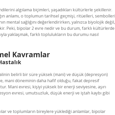
ilerini algılama biçimleri, yaşadıkları kültürlerle şekillenir.
ın anlamı, o toplumun tarihsel geçmişi, ritüelleri, semboller
nın mental sağlığını değerlendirirken, yalnızca biyolojik değil,
. Peki, bipolar 2 evre nedir ve bu durum, farklı kültürlerde
sıyla yaklaşmak, farklı toplulukların bu durumu nasıl
emel Kavramlar
Hastalık
halinin belirli bir süre yüksek (mani) ve düşük (depresyon)
re, mani döneminin daha hafif olduğu, fakat depresif
r. Mani evresi, kişiyi yüksek bir enerji seviyesine, aşırı
syon evresi, umutsuzluk, düşük enerji ve iştah kaybı gibi
gılar ve toplumların bireylere yüklediği anlamlar, bipolar