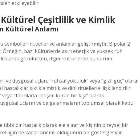
den etkileyebilir.
Kültürel Çeşitlilik ve Kimlik
in Kültürel Anlamı
 semboller, ritüeller ve anlamlar geliştirmiştir. Bipolar 2
ir. Örneğin, bazı kültürlerde aşırı enerjik ve yüksek ruh
eli olarak görülürken, diğer kültürlerde bu durum
rı ve duygusal uçları, “ruhsal yolculuk” veya “gizli güç” olara
astalıklar sıklıkla mistik ve dini ritüellerle ilişkilendirilir.
eya “tanrılarla iletişim kuran bir kişi” olarak
ğı duygusal uçların ve dalgalanmaların toplumsal olarak kabul
tıbbi bir hastalık olarak ele alınır ve kişinin bireysel bir
öreliliğin ne kadar önemli olduğunun bir göstergesidir.