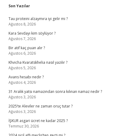
Sidebar
Son Yazılar
Tau proteini alzaymıra iyi gelir mi ?
Ağustos 8, 2026
Kara Sevdayı kim söylüyor ?
Ağustos 7, 2026
Bir atıf kaç puan alır ?
Ağustos 6, 2026
Khvicha Kvaratskhelia nasıl yazılır ?
Ağustos 5, 2026
Avans hesabı nedir ?
Ağustos 4, 2026
31 Aralık yatsı namazından sonra kılınan namaz nedir ?
Ağustos 3, 2026
2025’te Aleviler ne zaman oruç tutar ?
Ağustos 3, 2026
İŞKUR asgari ücret ne kadar 2025 ?
Temmuz 30, 2026
2024 sicil affı meclis’ten geçti mi ?