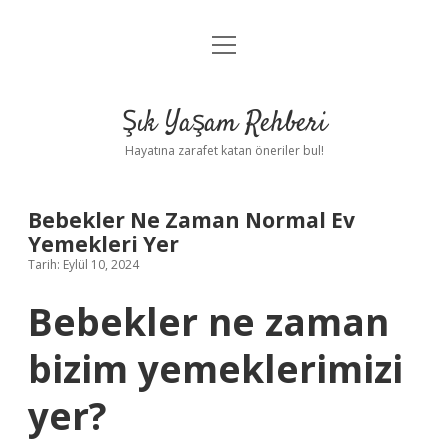
menüyü
Anasayfa
aç
Gizlilik Politikası
Şık Yaşam Rehberi
Yasal Uyarı
Hayatına zarafet katan öneriler bul!
Hakkımızda
Bebekler Ne Zaman Normal Ev
Yemekleri Yer
Tarih: Eylül 10, 2024
Bebekler ne zaman
bizim yemeklerimizi
yer?