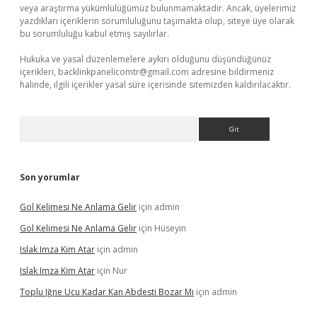
veya araştırma yükümlülüğümüz bulunmamaktadır. Ancak, üyelerimiz
yazdıkları içeriklerin sorumluluğunu taşımakta olup, siteye üye olarak
bu sorumluluğu kabul etmiş sayılırlar.
Hukuka ve yasal düzenlemelere aykırı olduğunu düşündüğünüz
içerikleri,
backlinkpanelicomtr@gmail.com
adresine bildirmeniz
halinde, ilgili içerikler yasal süre içerisinde sitemizden kaldırılacaktır.
Arama
Son yorumlar
Gol Kelimesi Ne Anlama Gelir
için
admin
Gol Kelimesi Ne Anlama Gelir
için
Hüseyin
Islak Imza Kim Atar
için
admin
Islak Imza Kim Atar
için
Nur
Toplu Iğne Ucu Kadar Kan Abdesti Bozar Mı
için
admin