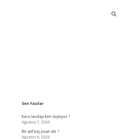
Sidebar
Son Yazılar
hiltonbet güvenilir mi
Kara Sevdayı kim söylüyor ?
Ağustos 7, 2026
Bir atıf kaç puan alır ?
Ağustos 6, 2026