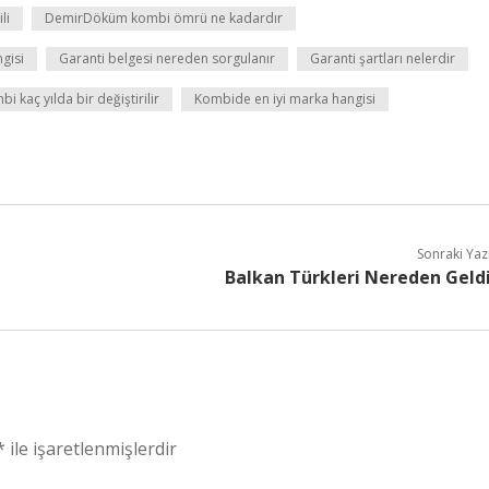
li
DemirDöküm kombi ömrü ne kadardır
gisi
Garanti belgesi nereden sorgulanır
Garanti şartları nelerdir
i kaç yılda bir değiştirilir
Kombide en iyi marka hangisi
Sonraki Yaz
Balkan Türkleri Nereden Geld
*
ile işaretlenmişlerdir