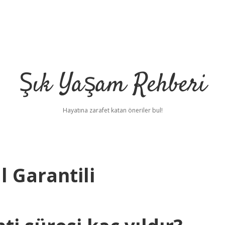
Şık Yaşam Rehberi
Hayatına zarafet katan öneriler bul!
 Garantili