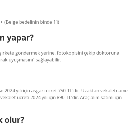
+ (Belge bedelinin binde 1’i)
im yapar?
u şirkete göndermek yerine, fotokopisini çekip doktoruna
arak uyuşmasını” sağlayabilir.
 2024 yılı için asgari ücret 750 TL’dir. Uzaktan vekaletname
let ücreti 2024 yılı için 890 TL’dir. Araç alım satımı için
k olur?