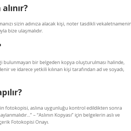
 alınır?
omanızı sizin adınıza alacak kişi, noter tasdikli vekaletnameni
yla bize ulaşmalıdır.
?
liği bulunmayan bir belgeden kopya oluşturulması halinde,
nir ve idarece yetkili kılınan kişi tarafından ad ve soyadı,
pılır?
enin fotokopisi, aslına uygunluğu kontrol edildikten sonra
ylanmalıdır…” – “Aslının Kopyası” için belgelerin aslı ve
çerik Fotokopisi Onayı.