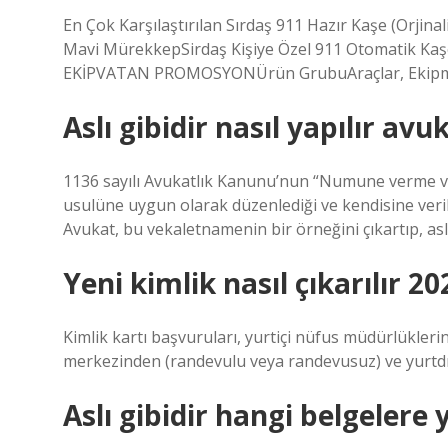
En Çok Karşılaştırılan Sırdaş 911 Hazır Kaşe (Orjina
Mavi MürekkepSirdaş Kişiye Özel 911 Otomatik Kaş
EKİPVATAN PROMOSYONÜrün GrubuAraçlar, Ekipman
Aslı gibidir nasıl yapılır avu
1136 sayılı Avukatlık Kanunu’nun “Numune verme ve 
usulüne uygun olarak düzenlediği ve kendisine veri
Avukat, bu vekaletnamenin bir örneğini çıkartıp, aslı
Yeni kimlik nasıl çıkarılır 20
Kimlik kartı başvuruları, yurtiçi nüfus müdürlükle
merkezinden (randevulu veya randevusuz) ve yurtdışın
Aslı gibidir hangi belgelere y