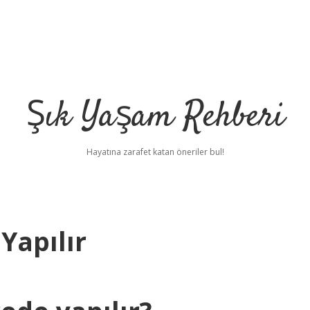
Şık Yaşam Rehberi
Hayatına zarafet katan öneriler bul!
Yapılır