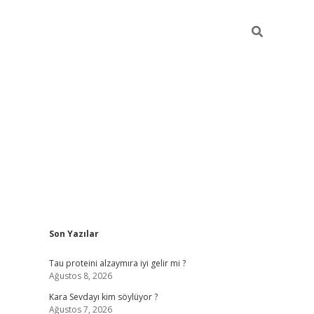
Sidebar
Son Yazılar
hiltonbet güvenilir mi
Tau proteini alzaymıra iyi gelir mi ?
Ağustos 8, 2026
Kara Sevdayı kim söylüyor ?
Ağustos 7, 2026