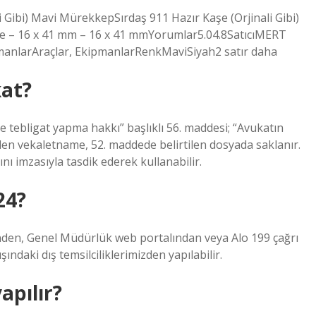
li Gibi) Mavi MürekkepSırdaş 911 Hazır Kaşe (Orjinali Gibi)
e – 16 x 41 mm – 16 x 41 mmYorumlar5.04.8SatıcıMERT
larAraçlar, EkipmanlarRenkMaviSiyah2 satır daha
kat?
tebligat yapma hakkı” başlıklı 56. maddesi; “Avukatın
len vekaletname, 52. maddede belirtilen dosyada saklanır.
nı imzasıyla tasdik ederek kullanabilir.
24?
rinden, Genel Müdürlük web portalından veya Alo 199 çağrı
daki dış temsilciliklerimizden yapılabilir.
apılır?