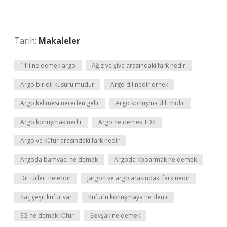
Tarih:
Makaleler
11li ne demek argo
Ağız ve şive arasındaki fark nedir
Argo bir dil kusuru mudur
Argo dil nedir örnek
Argo kelimesi nereden gelir
Argo konuşma dili midir
Argo konuşmak nedir
Argo ne demek TDK
Argo ve küfür arasındaki fark nedir
Argoda bamyacı ne demek
Argoda koparmak ne demek
Dil türleri nelerdir
Jargon ve argo arasındaki fark nedir
Kaç çeşit küfür var
Küfürlü konuşmaya ne denir
SG ne demek küfür
Şovşak ne demek