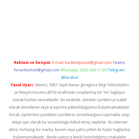
hiltonbet güvenilir mi
Reklam ve İletişim:
E-mail:
backlinkpaneli@gmail.com
Teams:
forumhizmeti@gmail.com
Whatsapp: 0262 606 0 726
Telegram:
@karabul
Yasal Uyarı:
Sitemiz, 5651 Sayılı Kanun gereğince Bilgi Teknolojileri
ve İletişim Kurumu (BTK) tarafından onaylanmış bir Yer Sağlayıcı
olarak hizmet vermektedir. Bu nedenle, sitedeki içerikleri proaktif
olarak denetleme veya araştırma yükümlülüğümüz bulunmamaktadır.
Ancak, üyelerimiz yazdıkları içeriklerin sorumluluğunu taşımakta olup,
siteye üye olarak bu sorumluluğu kabul etmiş sayılırlar. Bu internet
sitesi, herhangi bir marka, kurum veya şahıs şirketi ile hiçbir bağlantısı
bulunmamaktadır. Sitede yalnızca kendi hazırladığımız makaleler