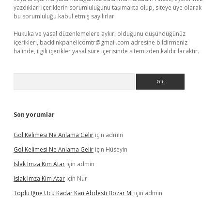
yazdıkları içeriklerin sorumluluğunu taşımakta olup, siteye üye olarak
bu sorumluluğu kabul etmiş sayılırlar.
Hukuka ve yasal düzenlemelere aykırı olduğunu düşündüğünüz
içerikleri,
backlinkpanelicomtr@gmail.com
adresine bildirmeniz
halinde, ilgili içerikler yasal süre içerisinde sitemizden kaldırılacaktır.
Arama
Son yorumlar
Gol Kelimesi Ne Anlama Gelir
için
admin
Gol Kelimesi Ne Anlama Gelir
için
Hüseyin
Islak Imza Kim Atar
için
admin
Islak Imza Kim Atar
için
Nur
Toplu Iğne Ucu Kadar Kan Abdesti Bozar Mı
için
admin