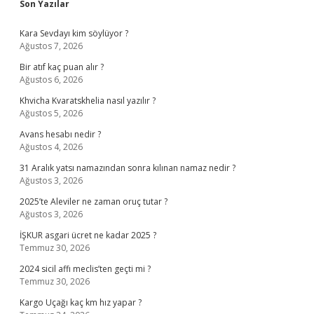
Sidebar
Son Yazılar
Kara Sevdayı kim söylüyor ?
Ağustos 7, 2026
Bir atıf kaç puan alır ?
Ağustos 6, 2026
Khvicha Kvaratskhelia nasıl yazılır ?
Ağustos 5, 2026
Avans hesabı nedir ?
Ağustos 4, 2026
31 Aralık yatsı namazından sonra kılınan namaz nedir ?
Ağustos 3, 2026
2025’te Aleviler ne zaman oruç tutar ?
Ağustos 3, 2026
İŞKUR asgari ücret ne kadar 2025 ?
Temmuz 30, 2026
2024 sicil affı meclis’ten geçti mi ?
Temmuz 30, 2026
Kargo Uçağı kaç km hız yapar ?