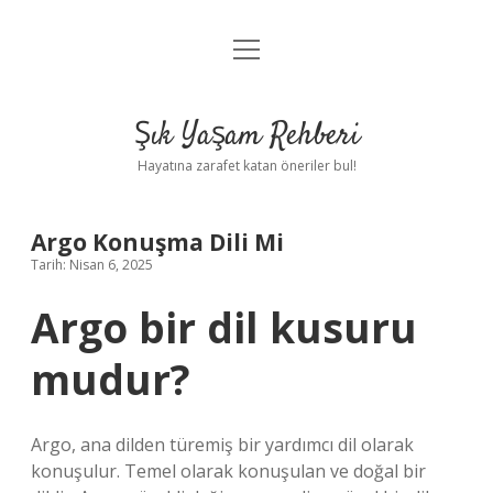
menüyü
Anasayfa
aç
Gizlilik Politikası
Şık Yaşam Rehberi
Yasal Uyarı
Hayatına zarafet katan öneriler bul!
Hakkımızda
Argo Konuşma Dili Mi
Tarih: Nisan 6, 2025
Argo bir dil kusuru
mudur?
Argo, ana dilden türemiş bir yardımcı dil olarak
konuşulur. Temel olarak konuşulan ve doğal bir