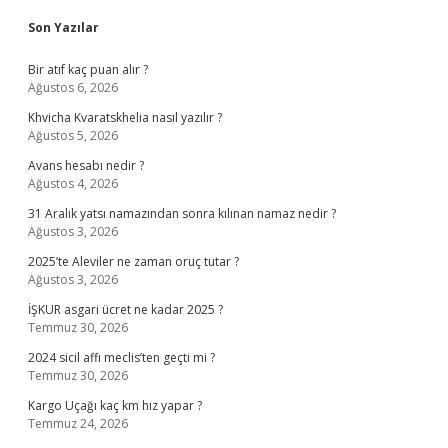
Sidebar
Son Yazılar
Bir atıf kaç puan alır ?
Ağustos 6, 2026
Khvicha Kvaratskhelia nasıl yazılır ?
Ağustos 5, 2026
Avans hesabı nedir ?
Ağustos 4, 2026
31 Aralık yatsı namazından sonra kılınan namaz nedir ?
Ağustos 3, 2026
2025’te Aleviler ne zaman oruç tutar ?
Ağustos 3, 2026
İŞKUR asgari ücret ne kadar 2025 ?
Temmuz 30, 2026
2024 sicil affı meclis’ten geçti mi ?
Temmuz 30, 2026
Kargo Uçağı kaç km hız yapar ?
Temmuz 24, 2026