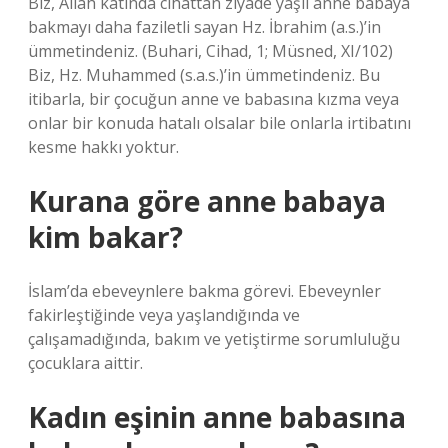
Biz, Allah katında cihattan ziyade yaşlı anne babaya
bakmayı daha faziletli sayan Hz. İbrahim (a.s.)’in
ümmetindeniz. (Buhari, Cihad, 1; Müsned, XI/102)
Biz, Hz. Muhammed (s.a.s.)’in ümmetindeniz. Bu
itibarla, bir çocuğun anne ve babasına kızma veya
onlar bir konuda hatalı olsalar bile onlarla irtibatını
kesme hakkı yoktur.
Kurana göre anne babaya
kim bakar?
İslam’da ebeveynlere bakma görevi. Ebeveynler
fakirleştiğinde veya yaşlandığında ve
çalışamadığında, bakım ve yetiştirme sorumluluğu
çocuklara aittir.
Kadın eşinin anne babasına