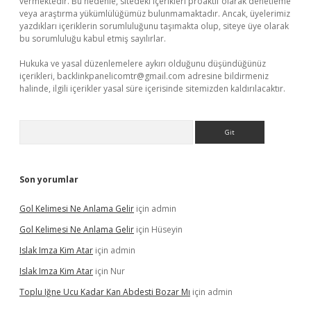
vermektedir. Bu nedenle, sitedeki içerikleri proaktif olarak denetleme
veya araştırma yükümlülüğümüz bulunmamaktadır. Ancak, üyelerimiz
yazdıkları içeriklerin sorumluluğunu taşımakta olup, siteye üye olarak
bu sorumluluğu kabul etmiş sayılırlar.
Hukuka ve yasal düzenlemelere aykırı olduğunu düşündüğünüz
içerikleri,
backlinkpanelicomtr@gmail.com
adresine bildirmeniz
halinde, ilgili içerikler yasal süre içerisinde sitemizden kaldırılacaktır.
Arama
Son yorumlar
Gol Kelimesi Ne Anlama Gelir
için
admin
Gol Kelimesi Ne Anlama Gelir
için
Hüseyin
Islak Imza Kim Atar
için
admin
Islak Imza Kim Atar
için
Nur
Toplu Iğne Ucu Kadar Kan Abdesti Bozar Mı
için
admin