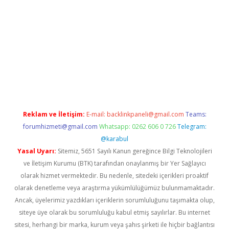
iltonbet güvenilir mi
Reklam ve İletişim:
E-mail:
backlinkpaneli@gmail.com
Teams:
forumhizmeti@gmail.com
Whatsapp: 0262 606 0 726
Telegram:
@karabul
Yasal Uyarı:
Sitemiz, 5651 Sayılı Kanun gereğince Bilgi Teknolojileri
ve İletişim Kurumu (BTK) tarafından onaylanmış bir Yer Sağlayıcı
olarak hizmet vermektedir. Bu nedenle, sitedeki içerikleri proaktif
olarak denetleme veya araştırma yükümlülüğümüz bulunmamaktadır.
Ancak, üyelerimiz yazdıkları içeriklerin sorumluluğunu taşımakta olup,
siteye üye olarak bu sorumluluğu kabul etmiş sayılırlar. Bu internet
sitesi, herhangi bir marka, kurum veya şahıs şirketi ile hiçbir bağlantısı