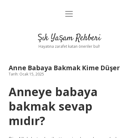
menüyü
Anasayfa
aç
Gizlilik Politikası
Şık Yaşam Rehberi
Yasal Uyarı
Hayatına zarafet katan öneriler bul!
Hakkımızda
Anne Babaya Bakmak Kime Düşer
Tarih: Ocak 15, 2025
Anneye babaya
bakmak sevap
mıdır?