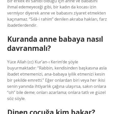
Bir erkek ev sahibi olduğu için anne ve babasını
ihmal edemeyeceği gibi, bir kadın da kocası izin
vermiyor diyerek anne ve babasını ziyaret etmekten
kaçınamaz. “Sılâ-i rahim” denilen akraba hakları, farz
ibadetlerdendir.
Kuranda anne babaya nasıl
davranmalı?
Yüce Allah (cc) Kur’an-ı Kerim’de şöyle
buyurmaktadır: “Rabbin, kendisinden başkasına asla
ibadet etmemenizi, ana-babaya iyilik etmenizi kesin
bir şekilde emretti.” Eğer onlardan biri veya her ikisi
senin yanında ihtiyarlık çağına ulaşırsa, sakın onlara
“oh” bile deme; onları azarlama; onlara tatlı ve güzel
söz söyle.
Dinen çocuğa kim bakar?