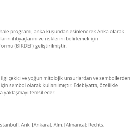
dahale programı, anka kuşundan esinlenerek Anka olarak
rın ihtiyaçlarını ve risklerini belirlemek için
Formu (BIRDEF) geliştirilmiştir.
 ilgi çekici ve yoğun mitolojik unsurlardan ve sembollerden
için sembol olarak kullanılmıştır. Edebiyatta, özellikle
a yaklaşmayı temsil eder.
[İstanbul], Ank. [Ankara], Alm. [Almanca]; Rechts.