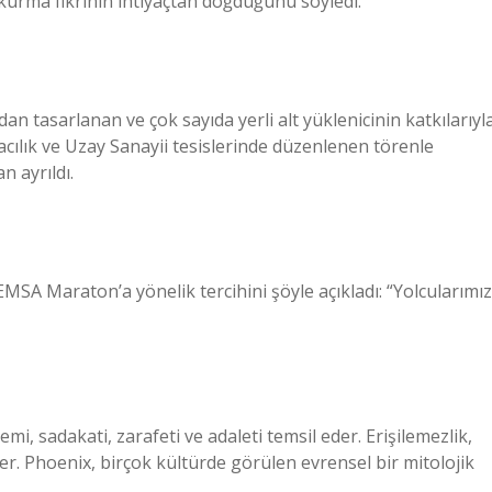
urma fikrinin ihtiyaçtan doğduğunu söyledi.
an tasarlanan ve çok sayıda yerli alt yüklenicinin katkılarıyl
cılık ve Uzay Sanayii tesislerinde düzenlenen törenle
 ayrıldı.
SA Maraton’a yönelik tercihini şöyle açıkladı: “Yolcularımız
emi, sadakati, zarafeti ve adaleti temsil eder. Erişilemezlik,
der. Phoenix, birçok kültürde görülen evrensel bir mitolojik