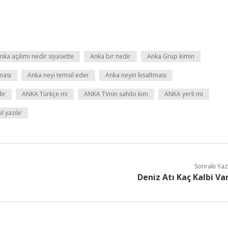
nka açılımı nedir siyasette
Anka bir nedir
Anka Grup kimin
ması
Anka neyi temsil eder
Anka neyin kısaltması
ir
ANKA Türkçe mi
ANKA TVnin sahibi kim
ANKA yerli mi
l yazılır
Sonraki Yaz
Deniz Atı Kaç Kalbi Va