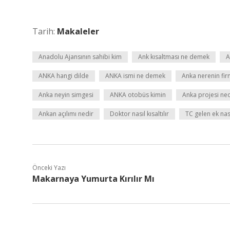
Tarih:
Makaleler
Anadolu Ajansının sahibi kim
Ank kısaltması ne demek
A
ANKA hangi dilde
ANKA ismi ne demek
Anka nerenin fir
Anka neyin simgesi
ANKA otobüs kimin
Anka projesi ned
Ankan açılımı nedir
Doktor nasıl kısaltılır
TC gelen ek nası
Önceki Yazı
Makarnaya Yumurta Kırılır Mı