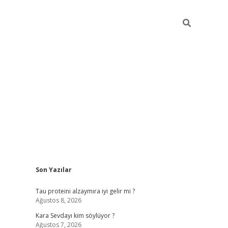
Sidebar
Son Yazılar
hiltonbet güvenilir mi
Tau proteini alzaymıra iyi gelir mi ?
Ağustos 8, 2026
Kara Sevdayı kim söylüyor ?
Ağustos 7, 2026