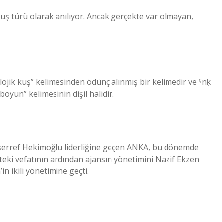
ş türü olarak anılıyor. Ancak gerçekte var olmayan,
 Bu kelime Arapça aˁnaḳ أعنق “uzun boyun” kelimesinin dişil halidir.
şerref Hekimoğlu liderliğine geçen ANKA, bu dönemde
eki vefatının ardından ajansın yönetimini Nazif Ekzen
in ikili yönetimine geçti.