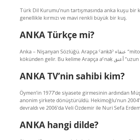
Türk Dil Kurumu’nun tartışmasında anka kuşu bir ku
genellikle kırmızı ve mavi renkli büyük bir kuş.
ANKA Türkçe mi?
Anka – Nişanyan Sözlüğü. Arapça ˁanḳāˀ عنقاء “mitolojik kuş” kelimesinden ödünç alınmış bir kelimedir ve ˁnḳ
kökünden gelir.
ANKA TV’nin sahibi kim?
Öymen’in 1977’de siyasete girmesinin ardından Mü
anonim şirkete dönüştürüldü. Hekimoğlu’nun 2004’t
devraldı ve 2006’da Veli Özdemir ile Nuri Sefa Erdem’
ANKA hangi dilde?