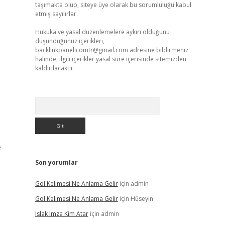
taşımakta olup, siteye üye olarak bu sorumluluğu kabul
etmiş sayılırlar.
Hukuka ve yasal düzenlemelere aykırı olduğunu
düşündüğünüz içerikleri,
backlinkpanelicomtr@gmail.com
adresine bildirmeniz
halinde, ilgili içerikler yasal süre içerisinde sitemizden
kaldırılacaktır.
Arama
e
Son yorumlar
Gol Kelimesi Ne Anlama Gelir
için
admin
Gol Kelimesi Ne Anlama Gelir
için
Hüseyin
Islak Imza Kim Atar
için
admin