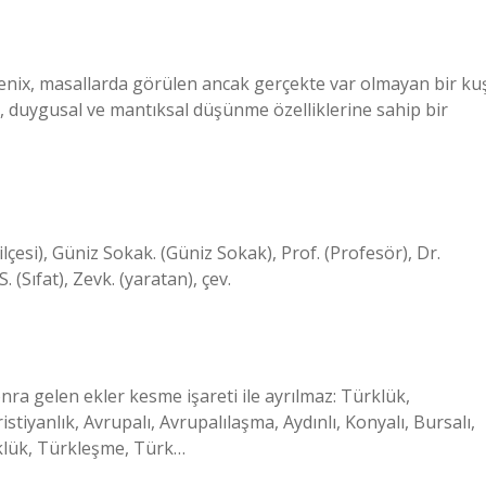
hoenix, masallarda görülen ancak gerçekte var olmayan bir ku
tik, duygusal ve mantıksal düşünme özelliklerine sahip bir
lçesi), Güniz Sokak. (Güniz Sokak), Prof. (Profesör), Dr.
. (Sıfat), Zevk. (yaratan), çev.
nra gelen ekler kesme işareti ile ayrılmaz: Türklük,
iyanlık, Avrupalı, Avrupalılaşma, Aydınlı, Konyalı, Bursalı,
klük, Türkleşme, Türk…