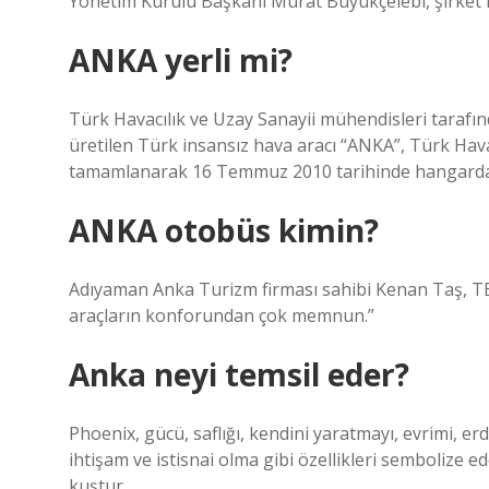
Yönetim Kurulu Başkanı Murat Büyükçelebi, şirket k
ANKA yerli mi?
Türk Havacılık ve Uzay Sanayii mühendisleri tarafınd
üretilen Türk insansız hava aracı “ANKA”, Türk Hava
tamamlanarak 16 Temmuz 2010 tarihinde hangardan
ANKA otobüs kimin?
Adıyaman Anka Turizm firması sahibi Kenan Taş, TEM
araçların konforundan çok memnun.”
Anka neyi temsil eder?
Phoenix, gücü, saflığı, kendini yaratmayı, evrimi, erd
ihtişam ve istisnai olma gibi özellikleri sembolize e
kuştur.