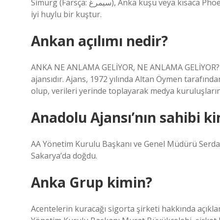
Simurg (Farsça: سيمرغ), Anka kuşu veya kısaca Phoenix; kökeni Pers mitolojisi ve edebiyatına dayanan efsanevi,
iyi huylu bir kuştur.
Ankan açılımı nedir?
ANKA NE ANLAMA GELİYOR, NE ANLAMA GELİYOR? Ank
ajansıdır. Ajans, 1972 yılında Altan Öymen tarafınd
olup, verileri yerinde toplayarak medya kuruluşlar
Anadolu Ajansı’nın sahibi k
AA Yönetim Kurulu Başkanı ve Genel Müdürü Serdar
Sakarya’da doğdu.
Anka Grup kimin?
Acentelerin kuracağı sigorta şirketi hakkında açık