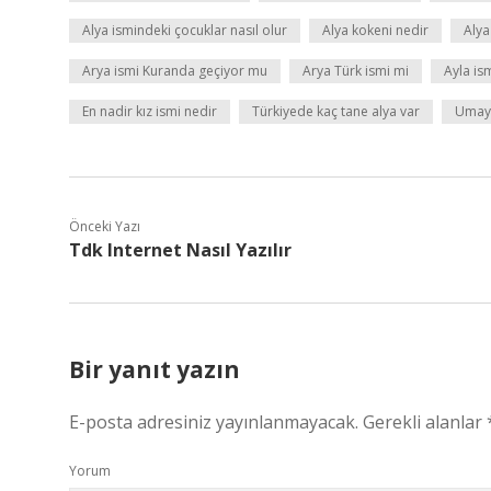
Alya ismindeki çocuklar nasıl olur
Alya kokeni nedir
Alya
Arya ismi Kuranda geçiyor mu
Arya Türk ismi mi
Ayla is
En nadir kız ismi nedir
Türkiyede kaç tane alya var
Umay 
Önceki Yazı
Tdk Internet Nasıl Yazılır
Bir yanıt yazın
E-posta adresiniz yayınlanmayacak.
Gerekli alanlar
Yorum