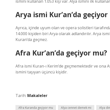
ismini kullanan 1.053 kişi var. Alya ismini ilk kullanan 
Arya ismi Kur’an’da geçiyor
Ayrıca, içinde uyum olan ve opera solistleri tarafın
14.000 kişiden biri Arya olarak adlandırılır. Arya is
Kuran’da geçmez.
Afra Kur’an’da geçiyor mu?
Afra ismi Kuran-ı Kerim’de geçmemektedir ve ona Af
ismini taşıyan üçüncü kişidir.
Tarih:
Makaleler
Afra Kuranda geçiyor mu
Alya cennet demek mi
Alya din