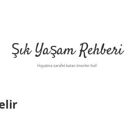
Şık Yaşam Rehberi
Hayatına zarafet katan öneriler bul!
elir