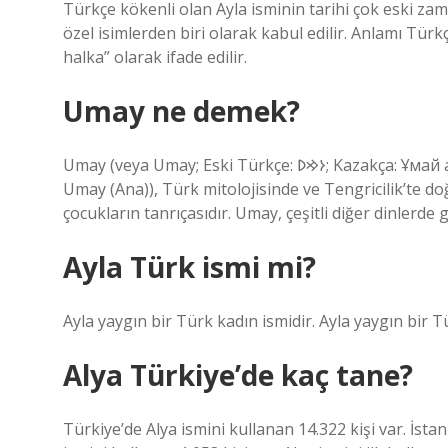
Türkçe kökenli olan Ayla isminin tarihi çok eski za
özel isimlerden biri olarak kabul edilir. Anlamı T
halka” olarak ifade edilir.
Umay ne demek?
Umay (veya Umay; Eski Türkçe: 𐰆𐰢𐰖; Kazakça: Ұмай aна, Umay ana; Rusça: Ума́й / Ымай, Umáj / Ymaj, Türkçe:
Umay (Ana)), Türk mitolojisinde ve Tengricilik’te doğ
çocukların tanrıçasıdır. Umay, çeşitli diğer dinler
Ayla Türk ismi mi?
Ayla yaygın bir Türk kadın ismidir. Ayla yaygın bir T
Alya Türkiye’de kaç tane?
Türkiye’de Alya ismini kullanan 14.322 kişi var. İstan