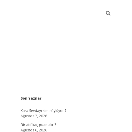
Sidebar
Son Yazılar
hiltonbet güvenilir mi
Kara Sevdayı kim söylüyor ?
Ağustos 7, 2026
Bir atıf kaç puan alır ?
Ağustos 6, 2026