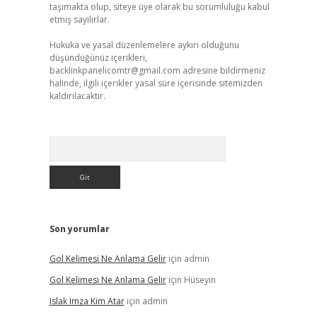
taşımakta olup, siteye üye olarak bu sorumluluğu kabul
etmiş sayılırlar.
Hukuka ve yasal düzenlemelere aykırı olduğunu
düşündüğünüz içerikleri,
backlinkpanelicomtr@gmail.com
adresine bildirmeniz
halinde, ilgili içerikler yasal süre içerisinde sitemizden
kaldırılacaktır.
Arama
Son yorumlar
Gol Kelimesi Ne Anlama Gelir
için
admin
Gol Kelimesi Ne Anlama Gelir
için
Hüseyin
Islak Imza Kim Atar
için
admin