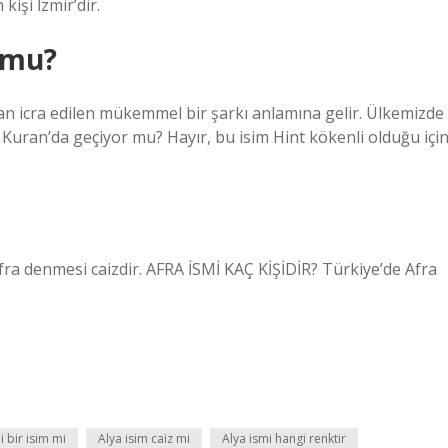
kişi İzmir’dir.
 mu?
dan icra edilen mükemmel bir şarkı anlamına gelir. Ülkemizde
mi Kuran’da geçiyor mu? Hayır, bu isim Hint kökenli olduğu içi
ra denmesi caizdir. AFRA İSMİ KAÇ KİŞİDİR? Türkiye’de Afra
i bir isim mi
Alya isim caiz mi
Alya ismi hangi renktir