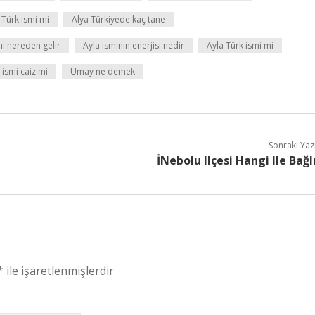
 Türk ismi mi
Alya Türkiyede kaç tane
mi nereden gelir
Ayla isminin enerjisi nedir
Ayla Türk ismi mi
ismi caiz mi
Umay ne demek
Sonraki Yaz
İNebolu Ilçesi Hangi Ile Bağl
*
ile işaretlenmişlerdir