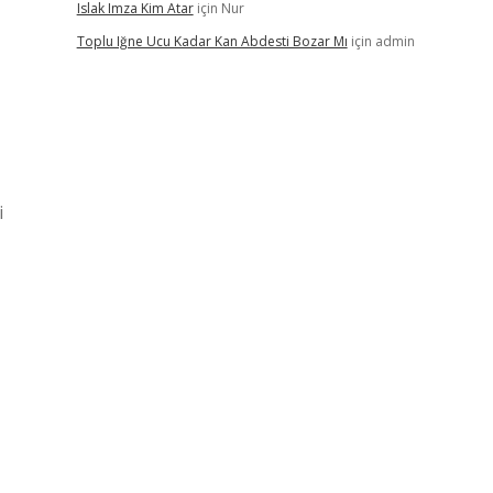
Islak Imza Kim Atar
için
Nur
Toplu Iğne Ucu Kadar Kan Abdesti Bozar Mı
için
admin
i