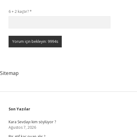
6 + 2 kaçtır?
*
Sitemap
Sidebar
Son Yazılar
Kara Sevdayı kim söylüyor ?
Ağustos 7, 2026
Bir atıf kaç puan alır ?