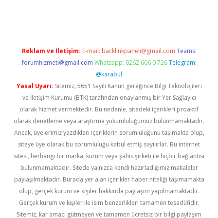
iltonbet güvenilir mi
Reklam ve İletişim:
E-mail:
backlinkpaneli@gmail.com
Teams:
forumhizmeti@gmail.com
Whatsapp: 0262 606 0 726
Telegram:
@karabul
Yasal Uyarı:
Sitemiz, 5651 Sayılı Kanun gereğince Bilgi Teknolojileri
ve İletişim Kurumu (BTK) tarafından onaylanmış bir Yer Sağlayıcı
olarak hizmet vermektedir. Bu nedenle, sitedeki içerikleri proaktif
olarak denetleme veya araştırma yükümlülüğümüz bulunmamaktadır.
Ancak, üyelerimiz yazdıkları içeriklerin sorumluluğunu taşımakta olup,
siteye üye olarak bu sorumluluğu kabul etmiş sayılırlar. Bu internet
sitesi, herhangi bir marka, kurum veya şahıs şirketi ile hiçbir bağlantısı
bulunmamaktadır. Sitede yalnızca kendi hazırladığımız makaleler
paylaşılmaktadır. Burada yer alan içerikler haber niteliği taşımamakta
olup, gerçek kurum ve kişiler hakkında paylaşım yapılmamaktadır.
Gerçek kurum ve kişiler ile isim benzerlikleri tamamen tesadüfidir.
Sitemiz, kar amacı gütmeyen ve tamamen ücretsiz bir bilgi paylaşım