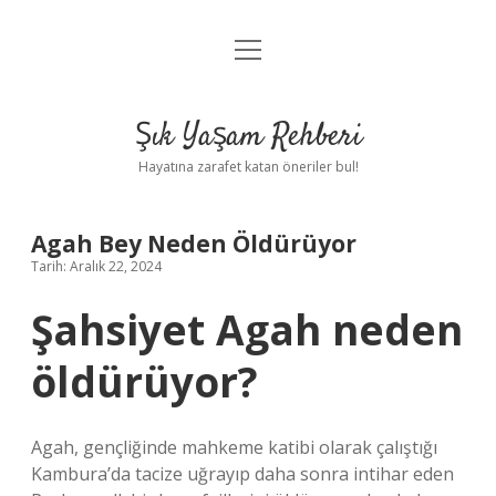
menüyü
Anasayfa
aç
Gizlilik Politikası
Şık Yaşam Rehberi
Yasal Uyarı
Hayatına zarafet katan öneriler bul!
Hakkımızda
Agah Bey Neden Öldürüyor
Tarih: Aralık 22, 2024
Şahsiyet Agah neden
öldürüyor?
Agah, gençliğinde mahkeme katibi olarak çalıştığı
Kambura’da tacize uğrayıp daha sonra intihar eden