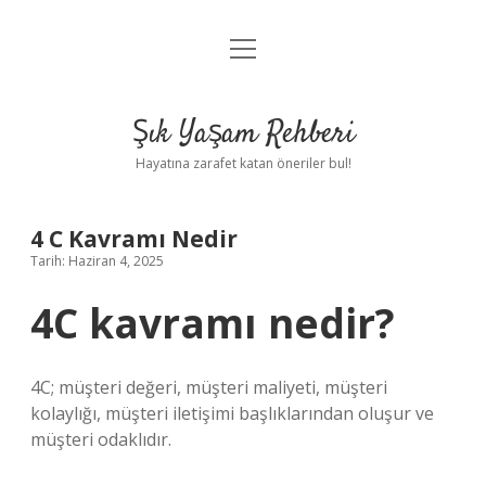
menüyü
Anasayfa
aç
Gizlilik Politikası
Şık Yaşam Rehberi
Yasal Uyarı
Hayatına zarafet katan öneriler bul!
Hakkımızda
4 C Kavramı Nedir
Tarih: Haziran 4, 2025
4C kavramı nedir?
4C; müşteri değeri, müşteri maliyeti, müşteri
kolaylığı, müşteri iletişimi başlıklarından oluşur ve
müşteri odaklıdır.