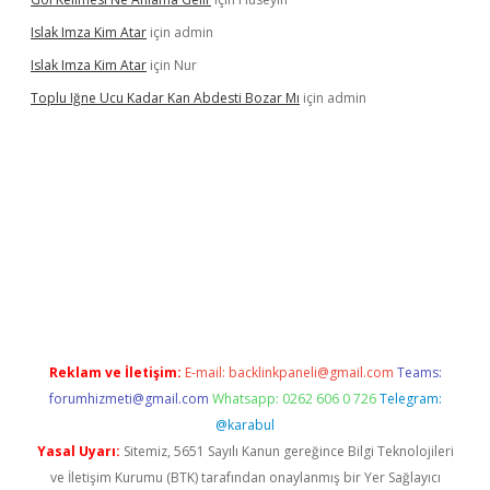
Islak Imza Kim Atar
için
admin
Islak Imza Kim Atar
için
Nur
Toplu Iğne Ucu Kadar Kan Abdesti Bozar Mı
için
admin
hiltonbet güvenilir mi
Reklam ve İletişim:
E-mail:
backlinkpaneli@gmail.com
Teams:
forumhizmeti@gmail.com
Whatsapp: 0262 606 0 726
Telegram:
@karabul
Yasal Uyarı:
Sitemiz, 5651 Sayılı Kanun gereğince Bilgi Teknolojileri
ve İletişim Kurumu (BTK) tarafından onaylanmış bir Yer Sağlayıcı