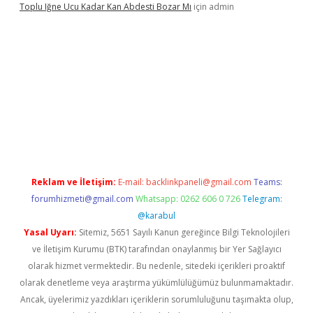
Toplu Iğne Ucu Kadar Kan Abdesti Bozar Mı
için
admin
iltonbet güvenilir mi
Reklam ve İletişim:
E-mail:
backlinkpaneli@gmail.com
Teams:
forumhizmeti@gmail.com
Whatsapp: 0262 606 0 726
Telegram:
@karabul
Yasal Uyarı:
Sitemiz, 5651 Sayılı Kanun gereğince Bilgi Teknolojileri
ve İletişim Kurumu (BTK) tarafından onaylanmış bir Yer Sağlayıcı
olarak hizmet vermektedir. Bu nedenle, sitedeki içerikleri proaktif
olarak denetleme veya araştırma yükümlülüğümüz bulunmamaktadır.
Ancak, üyelerimiz yazdıkları içeriklerin sorumluluğunu taşımakta olup,