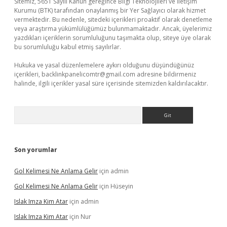
Sitemiz, 5651 Sayılı Kanun gereğince Bilgi Teknolojileri ve İletişim
Kurumu (BTK) tarafından onaylanmış bir Yer Sağlayıcı olarak hizmet
vermektedir. Bu nedenle, sitedeki içerikleri proaktif olarak denetleme
veya araştırma yükümlülüğümüz bulunmamaktadır. Ancak, üyelerimiz
yazdıkları içeriklerin sorumluluğunu taşımakta olup, siteye üye olarak
bu sorumluluğu kabul etmiş sayılırlar.
Hukuka ve yasal düzenlemelere aykırı olduğunu düşündüğünüz
içerikleri,
backlinkpanelicomtr@gmail.com
adresine bildirmeniz
halinde, ilgili içerikler yasal süre içerisinde sitemizden kaldırılacaktır.
Arama
Son yorumlar
Gol Kelimesi Ne Anlama Gelir
için
admin
Gol Kelimesi Ne Anlama Gelir
için
Hüseyin
Islak Imza Kim Atar
için
admin
Islak Imza Kim Atar
için
Nur