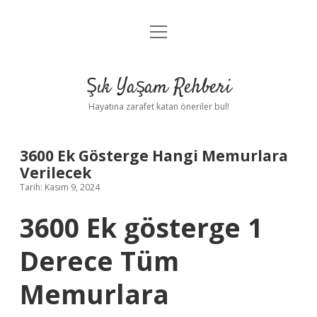
menüyü
Anasayfa
aç
Gizlilik Politikası
Şık Yaşam Rehberi
Yasal Uyarı
Hayatına zarafet katan öneriler bul!
Hakkımızda
3600 Ek Gösterge Hangi Memurlara
Verilecek
Tarih: Kasım 9, 2024
3600 Ek gösterge 1
Derece Tüm
Memurlara