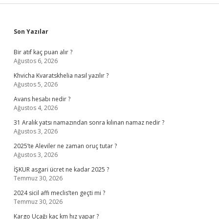
Sidebar
Son Yazılar
Bir atıf kaç puan alır ?
Ağustos 6, 2026
Khvicha Kvaratskhelia nasıl yazılır ?
Ağustos 5, 2026
Avans hesabı nedir ?
Ağustos 4, 2026
31 Aralık yatsı namazından sonra kılınan namaz nedir ?
Ağustos 3, 2026
2025’te Aleviler ne zaman oruç tutar ?
Ağustos 3, 2026
İŞKUR asgari ücret ne kadar 2025 ?
Temmuz 30, 2026
2024 sicil affı meclis’ten geçti mi ?
Temmuz 30, 2026
Kargo Uçağı kaç km hız yapar ?