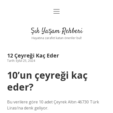
menüyü
Anasayfa
aç
Gizlilik Politikası
Şık Yaşam Rehberi
Yasal Uyarı
Hayatına zarafet katan öneriler bul!
Hakkımızda
12 Çeyreği Kaç Eder
Tarih: Eylül 25, 2024
10’un çeyreği kaç
eder?
Bu verilere göre 10 adet Çeyrek Altın 46730 Türk
Lirası’na denk geliyor.