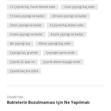
12 Çeyrek Kaç Yarım Ekmek eder
12nin çeyreği kaç eder
13 tane çeyreği ne kadar
20 tane çeyreği ne kadar
32nin çeyreği ne kadar
4 Çeyrek Kaç Bütün eder
6 tane çeyreği ne kadar
8 tane çeyreği ne kadar
8in çeyreği kaç
Altının çeyreği kaç eder
Çeyreği kaç gramdır
Çeyreğin yarısı nedir
Çeyrek 22 ayar mı
Çeyrek altının küçüğü nedir
Çeyrek kaç lira 2024
Önceki Yazı
Buklelerin Bozulmaması Için Ne Yapılmalı