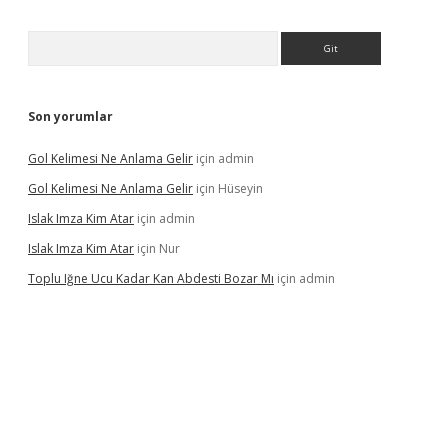
Arama
Son yorumlar
Gol Kelimesi Ne Anlama Gelir
için
admin
Gol Kelimesi Ne Anlama Gelir
için
Hüseyin
Islak Imza Kim Atar
için
admin
Islak Imza Kim Atar
için
Nur
Toplu Iğne Ucu Kadar Kan Abdesti Bozar Mı
için
admin
r mi