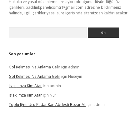
Hukuka ve yasal düzenlemelere aykırı olduğunu düşündüğünüz
içerikleri,
backlinkpanelicomtr@gmail.com
adresine bildirmeniz
halinde, ilgili içerikler yasal süre içerisinde sitemizden kaldırılacaktır.
Arama
Son yorumlar
Gol Kelimesi Ne Anlama Gelir
için
admin
Gol Kelimesi Ne Anlama Gelir
için
Hüseyin
Islak Imza Kim Atar
için
admin
Islak Imza Kim Atar
için
Nur
Toplu Iğne Ucu Kadar Kan Abdesti Bozar Mı
için
admin