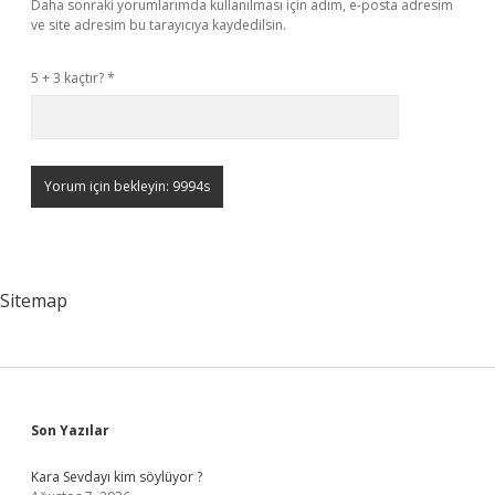
Daha sonraki yorumlarımda kullanılması için adım, e-posta adresim
ve site adresim bu tarayıcıya kaydedilsin.
5 + 3 kaçtır?
*
Sitemap
Sidebar
Son Yazılar
Kara Sevdayı kim söylüyor ?