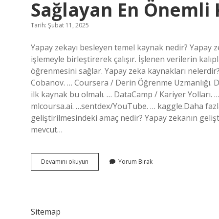
Sağlayan En Önemli 
Tarih: Şubat 11, 2025
Yapay zekayı besleyen temel kaynak nedir? Yapay zek
işlemeyle birleştirerek çalışır. İşlenen verilerin kal
öğrenmesini sağlar. Yapay zeka kaynakları nelerdir
Cobanov. … Coursera / Derin Öğrenme Uzmanlığı. D
ilk kaynak bu olmalı. … DataCamp / Kariyer Yolları. 
mlcoursa.ai. …sentdex/YouTube. … kaggle.Daha fazla
geliştirilmesindeki amaç nedir? Yapay zekanın gelişti
mevcut…
Yapay
Devamını okuyun
Yorum Bırak
Zeka
Çalışmalarının
Geliştirilmesini
Sağlayan
En
Sitemap
Önemli