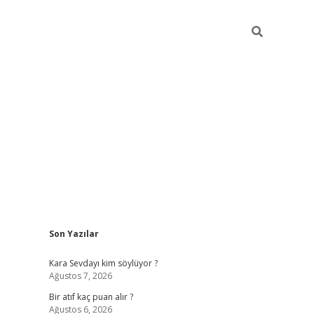
Sidebar
Son Yazılar
hiltonbet güvenilir mi
Kara Sevdayı kim söylüyor ?
Ağustos 7, 2026
Bir atıf kaç puan alır ?
Ağustos 6, 2026