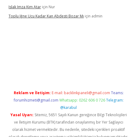
Islak Imza Kim Atar
için
Nur
Toplu Iğne Ucu Kadar Kan Abdesti Bozar Mı
için
admin
güvenilir mi
Reklam ve İletişim:
E-mail:
backlinkpaneli@gmail.com
Teams:
forumhizmeti@gmail.com
Whatsapp: 0262 606 0 726
Telegram:
@karabul
Yasal Uyarı:
Sitemiz, 5651 Sayılı Kanun gereğince Bilgi Teknolojileri
ve İletişim Kurumu (BTK) tarafından onaylanmış bir Yer Sağlayıcı
olarak hizmet vermektedir. Bu nedenle, sitedeki içerikleri proaktif
olarak denetleme veya araştırma yükümlülüğümüz bulunmamaktadır.