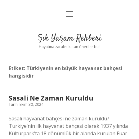
menüyü
Anasayfa
aç
Gizlilik Politikası
Şık Yaşam Rehberi
Yasal Uyarı
Hayatına zarafet katan öneriler bul!
Hakkımızda
Etiket:
Türkiyenin en büyük hayvanat bahçesi
hangisidir
Sasali Ne Zaman Kuruldu
Tarih: Ekim 30, 2024
Sasalı hayvanat bahçesi ne zaman kuruldu?
Türkiye’nin ilk hayvanat bahçesi olarak 1937 yılında
Kültürpark’ta 18 dönümlük bir alanda kurulan Fuar