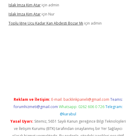
Islak Imza Kim Atar
için
admin
Islak Imza Kim Atar
için
Nur
Toplu Iğne Ucu Kadar Kan Abdesti Bozar Mı
için
admin
güvenilir mi
Reklam ve İletişim:
E-mail:
backlinkpaneli@gmail.com
Teams:
forumhizmeti@gmail.com
Whatsapp: 0262 606 0 726
Telegram:
@karabul
Yasal Uyarı:
Sitemiz, 5651 Sayılı Kanun gereğince Bilgi Teknolojileri
ve İletişim Kurumu (BTK) tarafından onaylanmış bir Yer Sağlayıcı
olarak hizmet vermektedir. Bu nedenle, sitedeki içerikleri proaktif