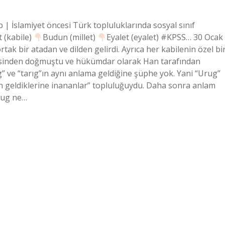
 İslamiyet öncesi Türk topluluklarında sosyal sınıf
t (kabile)
Budun (millet)
Eyalet (eyalet) #KPSS… 30 Ocak
ak bir atadan ve dilden gelirdi. Ayrıca her kabilenin özel bi
mesinden doğmuştu ve hükümdar olarak Han tarafından
” ve “tarıg”ın aynı anlama geldiğine şüphe yok. Yani “Urug”
an geldiklerine inananlar” topluluğuydu. Daha sonra anlam
Urug ne…