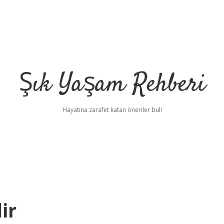
Şık Yaşam Rehberi
Hayatına zarafet katan öneriler bul!
ir