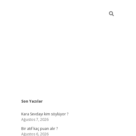
Sidebar
Son Yazılar
hiltonbet güvenilir
Kara Sevdayı kim söylüyor ?
Ağustos 7, 2026
Bir atıf kaç puan alır ?
Ağustos 6, 2026