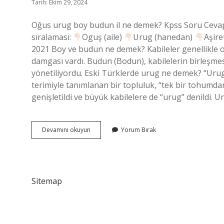
Tarih: Ekim 29, 2024
Oğus urug boy budun il ne demek? Kpss Soru Cevap |
sıralaması:
Oguş (aile)
Urug (hanedan)
Aşire
2021 Boy ve budun ne demek? Kabileler genellikle ort
damgası vardı. Budun (Bodun), kabilelerin birleş
yönetiliyordu. Eski Türklerde urug ne demek? “Urug
terimiyle tanımlanan bir topluluk, “tek bir tohumd
genişletildi ve büyük kabilelere de “urug” denildi. 
Urug
Devamını okuyun
Yorum Bırak
Boy
Budun
Nedir
Sitemap