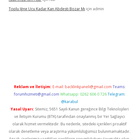
Toplu Iğne Ucu Kadar Kan Abdesti Bozar Mı
için
admin
üvenilir mi
Reklam ve İletişim:
E-mail:
backlinkpaneli@gmail.com
Teams:
forumhizmeti@gmail.com
Whatsapp: 0262 606 0 726
Telegram:
@karabul
Yasal Uyarı:
Sitemiz, 5651 Sayılı Kanun gereğince Bilgi Teknolojileri
ve İletişim Kurumu (BTK) tarafından onaylanmış bir Yer Sağlayıcı
olarak hizmet vermektedir. Bu nedenle, sitedeki içerikleri proaktif
olarak denetleme veya araştırma yükümlülüğümüz bulunmamaktadır.
Ancak, üyelerimiz yazdıkları içeriklerin sorumluluğunu taşımakta olup,