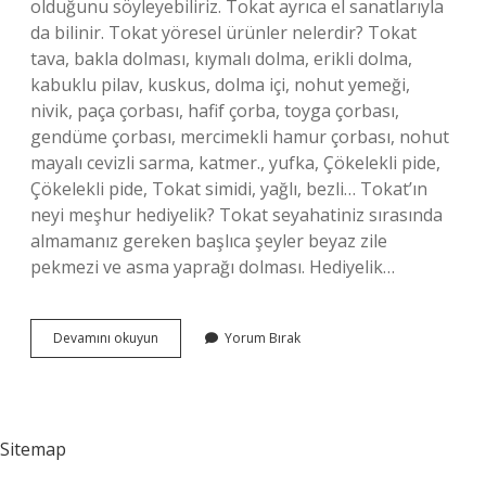
olduğunu söyleyebiliriz. Tokat ayrıca el sanatlarıyla
da bilinir. Tokat yöresel ürünler nelerdir? Tokat
tava, bakla dolması, kıymalı dolma, erikli dolma,
kabuklu pilav, kuskus, dolma içi, nohut yemeği,
nivik, paça çorbası, hafif çorba, toyga çorbası,
gendüme çorbası, mercimekli hamur çorbası, nohut
mayalı cevizli sarma, katmer., yufka, Çökelekli pide,
Çökelekli pide, Tokat simidi, yağlı, bezli… Tokat’ın
neyi meşhur hediyelik? Tokat seyahatiniz sırasında
almamanız gereken başlıca şeyler beyaz zile
pekmezi ve asma yaprağı dolması. Hediyelik…
Tokatın
Devamını okuyun
Yorum Bırak
En
Çok
Neyi
Meşhurdur
Sitemap