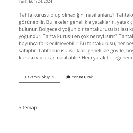
Tarih: Ekim 24, 2024
Tahta kurusu olup olmadığını nasıl anlarız? Tahtaku
görünebilir. Bu lekeler genellikle yatakların, yatak
bulunur. Bölgedeki yoğun bir tahtakurusu istilası ka
yoğundur. Tahta kurusu en çok nereyi ısırır? Tahtakur
boyunca fark edilmeyebilir. Bu tahtakurusu, her b
sahiptir. Tahtakurusu ısırıkları genellikle gövde, bo
kurusu vücuttan nasıl atılır? Hem yatak böceği hem de 
Tahta
Devamını okuyun
Yorum Bırak
Kurusu
Isırığı
Nasıl
Olur
Sitemap