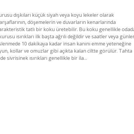
rusu dışkıları küçük siyah veya koyu lekeler olarak
 çarşaflarının, döşemelerin ve duvarların kenarlarında
rakteristik tatlı bir koku üretebilir. Bu koku genellikle odad
usu ısırıkları ilk başta ağrılı değildir ve saatler veya günle
eslenmede 10 dakikaya kadar insan kanını emme yeteneğine
yun, kollar ve omuzlar gibi açıkta kalan ciltte görülür. Tahta
sivrisinek ısırıkları genellikle bir ila…