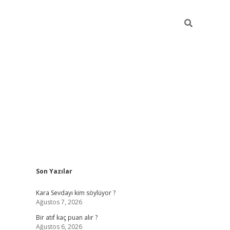
Sidebar
Son Yazılar
hiltonbet güvenilir mi
Kara Sevdayı kim söylüyor ?
Ağustos 7, 2026
Bir atıf kaç puan alır ?
Ağustos 6, 2026