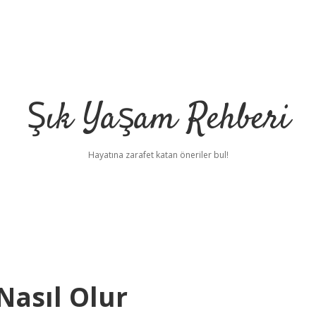
Şık Yaşam Rehberi
Hayatına zarafet katan öneriler bul!
Nasıl Olur