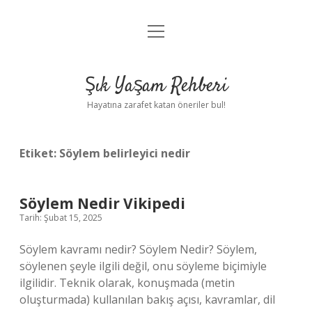
menüyü
Anasayfa
aç
Gizlilik Politikası
Şık Yaşam Rehberi
Yasal Uyarı
Hayatına zarafet katan öneriler bul!
Hakkımızda
Etiket:
Söylem belirleyici nedir
Söylem Nedir Vikipedi
Tarih: Şubat 15, 2025
Söylem kavramı nedir? Söylem Nedir? Söylem,
söylenen şeyle ilgili değil, onu söyleme biçimiyle
ilgilidir. Teknik olarak, konuşmada (metin
oluşturmada) kullanılan bakış açısı, kavramlar, dil