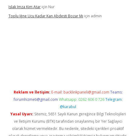
Islak Imza Kim Atar
için
Nur
Toplu Iğne Ucu Kadar Kan Abdesti Bozar Mı
için
admin
nilir mi
Reklam ve İletişim:
E-mail:
backlinkpaneli@gmail.com
Teams:
forumhizmeti@gmail.com
Whatsapp: 0262 606 0 726
Telegram:
@karabul
Yasal Uyarı:
Sitemiz, 5651 Sayılı Kanun gereğince Bilgi Teknolojileri
ve İletişim Kurumu (BTK) tarafından onaylanmış bir Yer Sağlayıcı
olarak hizmet vermektedir. Bu nedenle, sitedeki içerikleri proaktif
olarak denetleme veya araştırma yükümlülüğümüz bulunmamaktadır.