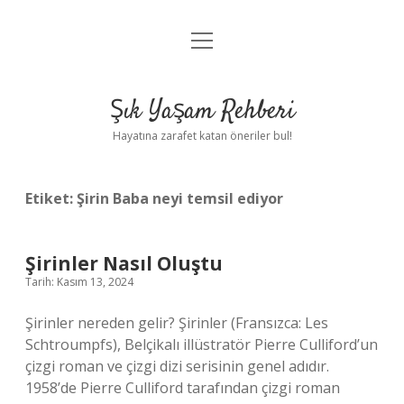
menüyü
Anasayfa
aç
Gizlilik Politikası
Şık Yaşam Rehberi
Yasal Uyarı
Hayatına zarafet katan öneriler bul!
Hakkımızda
Etiket:
Şirin Baba neyi temsil ediyor
Şirinler Nasıl Oluştu
Tarih: Kasım 13, 2024
Şirinler nereden gelir? Şirinler (Fransızca: Les
Schtroumpfs), Belçikalı illüstratör Pierre Culliford’un
çizgi roman ve çizgi dizi serisinin genel adıdır.
1958’de Pierre Culliford tarafından çizgi roman