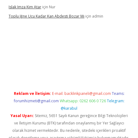
Islak Imza Kim Atar
için
Nur
Toplu Iğne Ucu Kadar Kan Abdesti Bozar Mı
için
admin
venilir mi
Reklam ve İletişim:
E-mail:
backlinkpaneli@gmail.com
Teams:
forumhizmeti@gmail.com
Whatsapp: 0262 606 0 726
Telegram:
@karabul
Yasal Uyarı:
Sitemiz, 5651 Sayılı Kanun gereğince Bilgi Teknolojileri
ve İletişim Kurumu (BTK) tarafından onaylanmış bir Yer Sağlayıcı
olarak hizmet vermektedir. Bu nedenle, sitedeki içerikleri proaktif
olarak denetleme veya araştırma yükümlülüğümüz bulunmamaktadır.