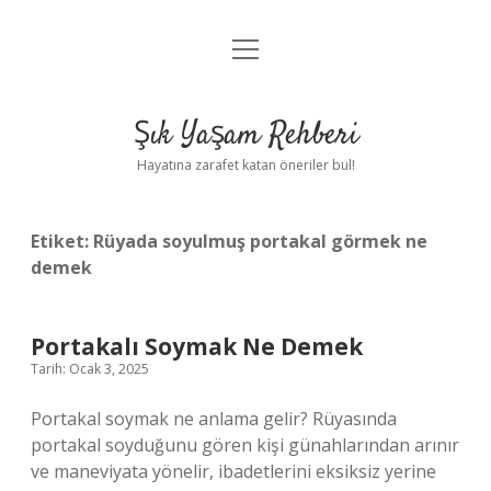
menüyü
Anasayfa
aç
Gizlilik Politikası
Şık Yaşam Rehberi
Yasal Uyarı
Hayatına zarafet katan öneriler bul!
Hakkımızda
Etiket:
Rüyada soyulmuş portakal görmek ne
demek
Portakalı Soymak Ne Demek
Tarih: Ocak 3, 2025
Portakal soymak ne anlama gelir? Rüyasında
portakal soyduğunu gören kişi günahlarından arınır
ve maneviyata yönelir, ibadetlerini eksiksiz yerine