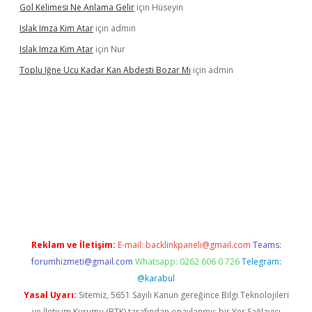
Gol Kelimesi Ne Anlama Gelir
için
Hüseyin
Islak Imza Kim Atar
için
admin
Islak Imza Kim Atar
için
Nur
Toplu Iğne Ucu Kadar Kan Abdesti Bozar Mı
için
admin
güvenilir mi
Reklam ve İletişim:
E-mail:
backlinkpaneli@gmail.com
Teams:
forumhizmeti@gmail.com
Whatsapp: 0262 606 0 726
Telegram:
@karabul
Yasal Uyarı:
Sitemiz, 5651 Sayılı Kanun gereğince Bilgi Teknolojileri
ve İletişim Kurumu (BTK) tarafından onaylanmış bir Yer Sağlayıcı