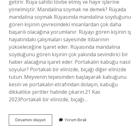
getirir. Rüya sahibi tövbe etmiş ve hayır işlerine
yönelmiştir. Mandalina soymak ne demek? Rüyada
mandalina soymak Rüyasında mandalina soyduğunu
gören kişinin çevresindeki insanlardan çok daha
başarılı olacağına yorumlanır. Rüyayı gören kişinin iş
hayatındaki çalışmaları sayesinde itibarının
yükseleceğine işaret eder. Rüyasında mandalina
soyduğunu gören kişinin çok yakında sevindirici bir
haber alacağına işaret eder. Portakalın kabuğu nasıl
soyulur? Portakalı bir elinizde, bıçağı diğer elinizde
tutun. Meyvenin tepesinden başlayarak kabuğunu
kesin ve portakalın etrafından dolaşın, kabuğu
dikkatlice şeritler halinde çıkarın.21 Kas
2023Portakali bir elinizde, bıçağı…
Portakalı
Devamını okuyun
Yorum Bırak
Soymak
Ne
Demek