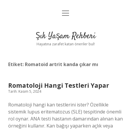
menüyü
Anasayfa
aç
Gizlilik Politikası
Şık Yaşam Rehberi
Yasal Uyarı
Hayatına zarafet katan öneriler bul!
Hakkımızda
Etiket:
Romatoid artrit kanda çıkar mı
Romatoloji Hangi Testleri Yapar
Tarih: Kasım 5, 2024
Romatoloji hangi kan testlerini ister? Özellikle
sistemik lupus eritematozus (SLE) tespitinde önemli
rol oynar. ANA testi hastanın damarından alınan kan
örneğini kullanır. Kan bağışı yaparken açlık veya