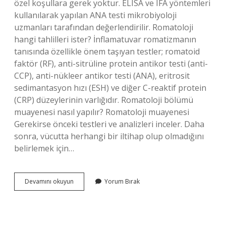
özel koşullara gerek yoktur. ELISA ve IFA yöntemleri
kullanılarak yapılan ANA testi mikrobiyoloji
uzmanları tarafından değerlendirilir. Romatoloji
hangi tahlilleri ister? İnflamatuvar romatizmanın
tanısında özellikle önem taşıyan testler; romatoid
faktör (RF), anti-sitrüline protein antikor testi (anti-
CCP), anti-nükleer antikor testi (ANA), eritrosit
sedimantasyon hızı (ESH) ve diğer C-reaktif protein
(CRP) düzeylerinin varlığıdır. Romatoloji bölümü
muayenesi nasıl yapılır? Romatoloji muayenesi
Gerekirse önceki testleri ve analizleri inceler. Daha
sonra, vücutta herhangi bir iltihap olup olmadığını
belirlemek için…
Romatoloji
Devamını okuyun
Yorum Bırak
Hangi
Testleri
Yapar