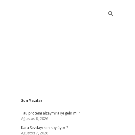
Sidebar
Son Yazılar
hiltonbet güvenilir 
Tau proteini alzaymıra iyi gelir mi ?
Ağustos 8, 2026
Kara Sevdayı kim söylüyor ?
Ağustos 7, 2026