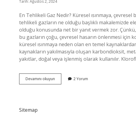
Tarih: Ağustos 2, 2024
En Tehlikeli Gaz Nedir? Küresel ısınmaya, çevresel b
tehlikeli gazların ne olduğu başlıklı makalemizde ele
olduğu konusunda net bir yanıt vermek zor. Çünkü, h
bu gazların çoğu, çevresel hasarın önlenmesi için kont
küresel ısınmaya neden olan en temel kaynaklardandı
kaynakların yakılmasıyla oluşan karbondioksit, metan 
yakıtlar, doğal veya işlenmiş olarak kullanılır. Klor
En
Devamını okuyun
2 Yorum
tehlikeli
gaz
nedir
Sitemap