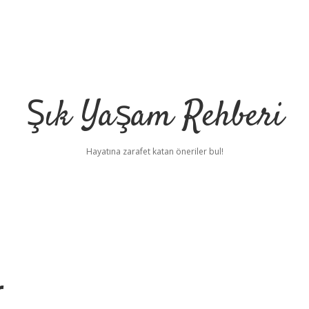
Şık Yaşam Rehberi
Hayatına zarafet katan öneriler bul!
r