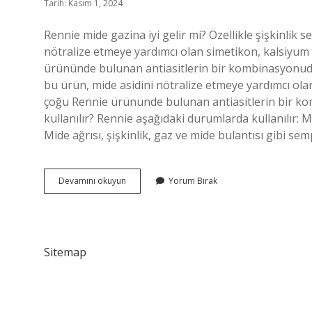
Tarih: Kasım 1, 2024
Rennie mide gazina iyi gelir mi? Özellikle şişkinlik
nötralize etmeye yardımcı olan simetikon, kalsiy
ürününde bulunan antiasitlerin bir kombinasyonudur
bu ürün, mide asidini nötralize etmeye yardımcı o
çoğu Rennie ürününde bulunan antiasitlerin bir kom
kullanılır? Rennie aşağıdaki durumlarda kullanılır: 
Mide ağrısı, şişkinlik, gaz ve mide bulantısı gibi se
Rennie
Devamını okuyun
Yorum Bırak
Tablet
Mide
Gazına
Iyi
Gelir
Sitemap
Mi