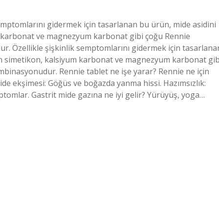
 semptomlarını gidermek için tasarlanan bu ürün, mide asidini
um karbonat ve magnezyum karbonat gibi çoğu Rennie
. Özellikle şişkinlik semptomlarını gidermek için tasarlana
lan simetikon, kalsiyum karbonat ve magnezyum karbonat gib
binasyonudur. Rennie tablet ne işe yarar? Rennie ne için
Mide ekşimesi: Göğüs ve boğazda yanma hissi. Hazımsızlık:
mptomlar. Gastrit mide gazına ne iyi gelir? Yürüyüş, yoga…