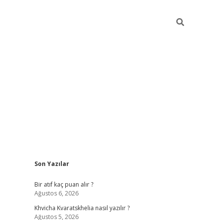
Sidebar
Son Yazılar
hiltonbet güvenilir mi
Bir atıf kaç puan alır ?
Ağustos 6, 2026
Khvicha Kvaratskhelia nasıl yazılır ?
Ağustos 5, 2026