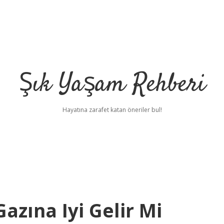
Şık Yaşam Rehberi
Hayatına zarafet katan öneriler bul!
azına Iyi Gelir Mi