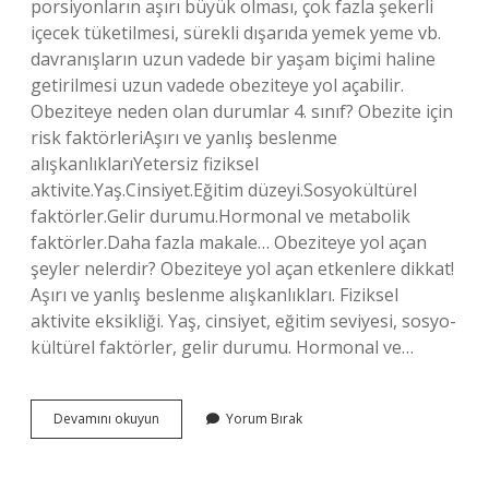
porsiyonların aşırı büyük olması, çok fazla şekerli
içecek tüketilmesi, sürekli dışarıda yemek yeme vb.
davranışların uzun vadede bir yaşam biçimi haline
getirilmesi uzun vadede obeziteye yol açabilir.
Obeziteye neden olan durumlar 4. sınıf? Obezite için
risk faktörleriAşırı ve yanlış beslenme
alışkanlıklarıYetersiz fiziksel
aktivite.Yaş.Cinsiyet.Eğitim düzeyi.Sosyokültürel
faktörler.Gelir durumu.Hormonal ve metabolik
faktörler.Daha fazla makale… Obeziteye yol açan
şeyler nelerdir? Obeziteye yol açan etkenlere dikkat!
Aşırı ve yanlış beslenme alışkanlıkları. Fiziksel
aktivite eksikliği. Yaş, cinsiyet, eğitim seviyesi, sosyo-
kültürel faktörler, gelir durumu. Hormonal ve…
Obeziteye
Devamını okuyun
Yorum Bırak
Neden
Olan
Besinler