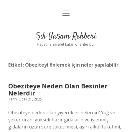
menüyü
Anasayfa
aç
Gizlilik Politikası
Şık Yaşam Rehberi
Yasal Uyarı
Hayatına zarafet katan öneriler bul!
Hakkımızda
Etiket:
Obeziteyi önlemek için neler yapılabilir
Obeziteye Neden Olan Besinler
Nelerdir
Tarih: Ocak 21, 2025
Obeziteye neden olan yiyecekler nelerdir? Yağ ve
şeker oranı yüksek hazır gıdaların ve işlenmiş
gıdaların uzun süre tüketilmesi, aşırı alkol tüketimi,