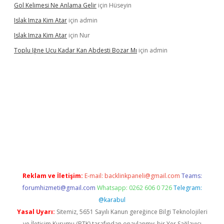
Gol Kelimesi Ne Anlama Gelir
için
Hüseyin
Islak Imza Kim Atar
için
admin
Islak Imza Kim Atar
için
Nur
Toplu Iğne Ucu Kadar Kan Abdesti Bozar Mı
için
admin
üvenilir mi
Reklam ve İletişim:
E-mail:
backlinkpaneli@gmail.com
Teams:
forumhizmeti@gmail.com
Whatsapp: 0262 606 0 726
Telegram:
@karabul
Yasal Uyarı:
Sitemiz, 5651 Sayılı Kanun gereğince Bilgi Teknolojileri
ve İletişim Kurumu (BTK) tarafından onaylanmış bir Yer Sağlayıcı