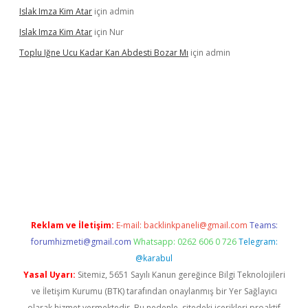
Islak Imza Kim Atar
için
admin
Islak Imza Kim Atar
için
Nur
Toplu Iğne Ucu Kadar Kan Abdesti Bozar Mı
için
admin
güvenilir mi
Reklam ve İletişim:
E-mail:
backlinkpaneli@gmail.com
Teams:
forumhizmeti@gmail.com
Whatsapp: 0262 606 0 726
Telegram:
@karabul
Yasal Uyarı:
Sitemiz, 5651 Sayılı Kanun gereğince Bilgi Teknolojileri
ve İletişim Kurumu (BTK) tarafından onaylanmış bir Yer Sağlayıcı
olarak hizmet vermektedir. Bu nedenle, sitedeki içerikleri proaktif