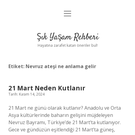
menüyü
Anasayfa
aç
Gizlilik Politikası
Şık Yaşam Rehberi
Yasal Uyarı
Hayatına zarafet katan öneriler bul!
Hakkımızda
Etiket:
Nevruz ateşi ne anlama gelir
21 Mart Neden Kutlanır
Tarih: Kasım 14, 2024
21 Mart ne günü olarak kutlanır? Anadolu ve Orta
Asya kültürlerinde baharın gelişini müjdeleyen
Nevruz Bayramı, Türkiye’de 21 Mart’ta kutlanıyor.
Gece ve gündüzün eşitlendiği 21 Mart’ta güneş,