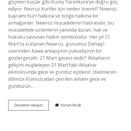
göçmen kuşlar gibi Kuzey Yarımküre’ye doğru göç
ediyor. Nevruz Kürtler için neden önemli? Newroz
bayramı Kürt halkına ve bölge halkına bir
armağandır. Newroz mücadelenin hatırasıdır, bu
mücadelede ezilenlerin yanında duran, hak ve
hukuku savunan halkın sembolüdür. Her yıl 21
Mart’ta kutlanan Newroz, günümüz Dehaq’ı
üzerinden Kawa anlayışının yükselişinin bir
göstergesidir. 21 Mart gecesi nedir? İlkbaharın
gelişini müjdeleyen 21 Mart’taki ilkbahar
ekinoksunda gece ve gündüz eşitlenir. (Kelimenin
dilimize Fransızcadan çevrilen anlamı gece ve
gündüzün…
21
Devamını okuyun
Yorum Bırak
Mart
Neden
Kutlanır