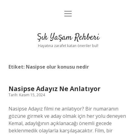
menüyü
Anasayfa
aç
Gizlilik Politikası
Şık Yaşam Rehberi
Yasal Uyarı
Hayatına zarafet katan öneriler bul!
Hakkımızda
Etiket:
Nasipse olur konusu nedir
Nasipse Adayız Ne Anlatıyor
Tarih: Kasım 15, 2024
Nasipse Adayız filmi ne anlatıyor? Bir numaranın
gözüne girmek ve aday olmak için her yolu deneyen
Kemal, adaylığının açıklanacağı önemli gecede
beklenmedik olaylarla karşılaşacaktır. Film, bir