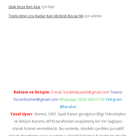
Islak Imza Kim Atar
için
Nur
Toplu Iğne Ucu Kadar Kan Abdesti Bozar Mı
için
admin
nilir mi
Reklam ve İletişim:
E-mail:
backlinkpaneli@gmail.com
Teams:
forumhizmeti@gmail.com
Whatsapp: 0262 606 0 726
Telegram:
@karabul
Yasal Uyarı:
Sitemiz, 5651 Sayılı Kanun gereğince Bilgi Teknolojileri
ve İletişim Kurumu (BTK) tarafından onaylanmış bir Yer Sağlayıcı
olarak hizmet vermektedir. Bu nedenle, sitedeki içerikleri proaktif
olarak denetleme veya araştırma yükümlülüğümüz bulunmamaktadır.