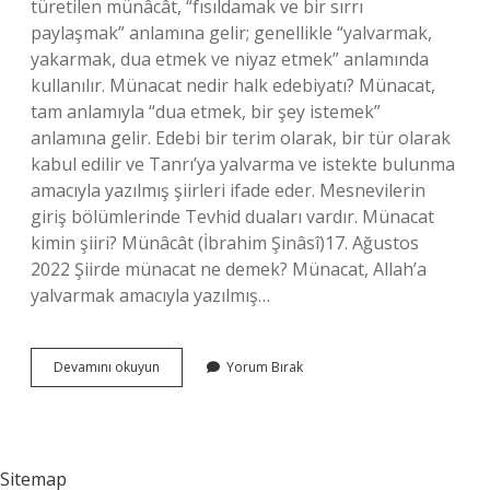
türetilen münâcât, “fısıldamak ve bir sırrı
paylaşmak” anlamına gelir; genellikle “yalvarmak,
yakarmak, dua etmek ve niyaz etmek” anlamında
kullanılır. Münacat nedir halk edebiyatı? Münacat,
tam anlamıyla “dua etmek, bir şey istemek”
anlamına gelir. Edebi bir terim olarak, bir tür olarak
kabul edilir ve Tanrı’ya yalvarma ve istekte bulunma
amacıyla yazılmış şiirleri ifade eder. Mesnevilerin
giriş bölümlerinde Tevhid duaları vardır. Münacat
kimin şiiri? Münâcât (İbrahim Şinâsî)17. Ağustos
2022 Şiirde münacat ne demek? Münacat, Allah’a
yalvarmak amacıyla yazılmış…
Münacat
Devamını okuyun
Yorum Bırak
Kimin
Eseridir
Sitemap