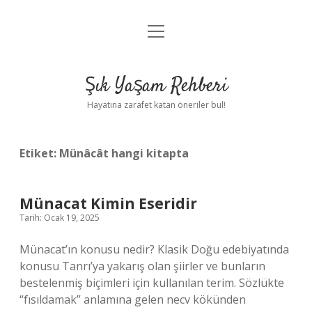
menüyü
Anasayfa
aç
Gizlilik Politikası
Şık Yaşam Rehberi
Yasal Uyarı
Hayatına zarafet katan öneriler bul!
Hakkımızda
Etiket:
Münâcât hangi kitapta
Münacat Kimin Eseridir
Tarih: Ocak 19, 2025
Münacat’ın konusu nedir? Klasik Doğu edebiyatında
konusu Tanrı’ya yakarış olan şiirler ve bunların
bestelenmiş biçimleri için kullanılan terim. Sözlükte
“fısıldamak” anlamına gelen necv kökünden