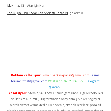
Islak Imza Kim Atar
için
Nur
Toplu Iğne Ucu Kadar Kan Abdesti Bozar Mı
için
admin
güvenilir mi
Reklam ve İletişim:
E-mail:
backlinkpaneli@gmail.com
Teams:
forumhizmeti@gmail.com
Whatsapp: 0262 606 0 726
Telegram:
@karabul
Yasal Uyarı:
Sitemiz, 5651 Sayılı Kanun gereğince Bilgi Teknolojileri
ve İletişim Kurumu (BTK) tarafından onaylanmış bir Yer Sağlayıcı
olarak hizmet vermektedir. Bu nedenle, sitedeki içerikleri proaktif
olarak denetleme veya araştırma yükümlülüğümüz bulunmamaktadır.