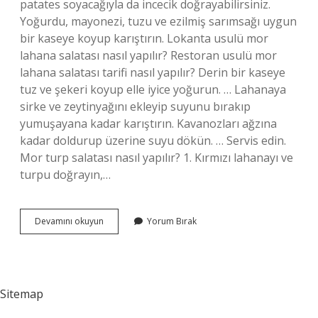
patates soyacağıyla da incecik doğrayabilirsiniz.
Yoğurdu, mayonezi, tuzu ve ezilmiş sarımsağı uygun
bir kaseye koyup karıştırın. Lokanta usulü mor
lahana salatası nasıl yapılır? Restoran usulü mor
lahana salatası tarifi nasıl yapılır? Derin bir kaseye
tuz ve şekeri koyup elle iyice yoğurun. … Lahanaya
sirke ve zeytinyağını ekleyip suyunu bırakıp
yumuşayana kadar karıştırın. Kavanozları ağzına
kadar doldurup üzerine suyu dökün. … Servis edin.
Mor turp salatası nasıl yapılır? 1. Kırmızı lahanayı ve
turpu doğrayın,…
Mor
Devamını okuyun
Yorum Bırak
Sultan
Salatası
Nasıl
Yapılır
Sitemap