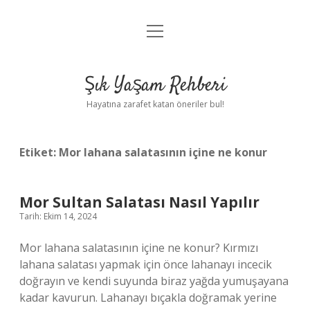
menüyü
Anasayfa
aç
Gizlilik Politikası
Şık Yaşam Rehberi
Yasal Uyarı
Hayatına zarafet katan öneriler bul!
Hakkımızda
Etiket:
Mor lahana salatasının içine ne konur
Mor Sultan Salatası Nasıl Yapılır
Tarih: Ekim 14, 2024
Mor lahana salatasının içine ne konur? Kırmızı
lahana salatası yapmak için önce lahanayı incecik
doğrayın ve kendi suyunda biraz yağda yumuşayana
kadar kavurun. Lahanayı bıçakla doğramak yerine