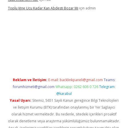
Toplu Iğne Ucu Kadar Kan Abdesti Bozar Mı
için
admin
enilir mi
Reklam ve İletişim:
E-mail:
backlinkpaneli@gmail.com
Teams:
forumhizmeti@gmail.com
Whatsapp: 0262 606 0 726
Telegram:
@karabul
Yasal Uyarı:
Sitemiz, 5651 Sayılı Kanun gereğince Bilgi Teknolojileri
ve İletişim Kurumu (BTK) tarafından onaylanmış bir Yer Sağlayıcı
olarak hizmet vermektedir. Bu nedenle, sitedeki içerikleri proaktif
olarak denetleme veya araştırma yükümlülüğümüz bulunmamaktadır.
Ancak, üyelerimiz yazdıkları içeriklerin sorumluluğunu taşımakta olup,