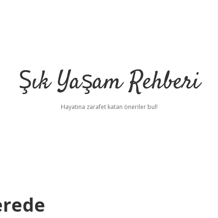
Şık Yaşam Rehberi
Hayatına zarafet katan öneriler bul!
erede