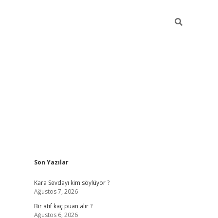
Sidebar
Son Yazılar
hiltonbet güvenilir
Kara Sevdayı kim söylüyor ?
Ağustos 7, 2026
Bir atıf kaç puan alır ?
Ağustos 6, 2026