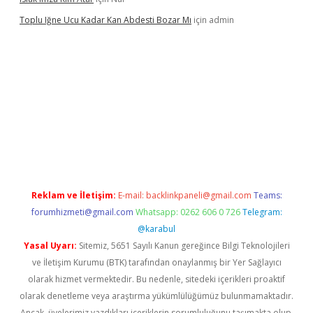
Toplu Iğne Ucu Kadar Kan Abdesti Bozar Mı
için
admin
güvenilir mi
Reklam ve İletişim:
E-mail:
backlinkpaneli@gmail.com
Teams:
forumhizmeti@gmail.com
Whatsapp: 0262 606 0 726
Telegram:
@karabul
Yasal Uyarı:
Sitemiz, 5651 Sayılı Kanun gereğince Bilgi Teknolojileri
ve İletişim Kurumu (BTK) tarafından onaylanmış bir Yer Sağlayıcı
olarak hizmet vermektedir. Bu nedenle, sitedeki içerikleri proaktif
olarak denetleme veya araştırma yükümlülüğümüz bulunmamaktadır.
Ancak, üyelerimiz yazdıkları içeriklerin sorumluluğunu taşımakta olup,