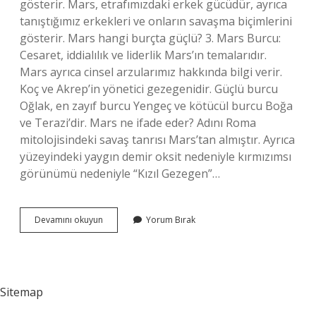
gösterir. Mars, etrafımızdaki erkek gücüdür, ayrıca
tanıştığımız erkekleri ve onların savaşma biçimlerini
gösterir. Mars hangi burçta güçlü? 3. Mars Burcu:
Cesaret, iddialılık ve liderlik Mars’ın temalarıdır.
Mars ayrıca cinsel arzularımız hakkında bilgi verir.
Koç ve Akrep’in yönetici gezegenidir. Güçlü burcu
Oğlak, en zayıf burcu Yengeç ve kötücül burcu Boğa
ve Terazi’dir. Mars ne ifade eder? Adını Roma
mitolojisindeki savaş tanrısı Mars’tan almıştır. Ayrıca
yüzeyindeki yaygın demir oksit nedeniyle kırmızımsı
görünümü nedeniyle “Kızıl Gezegen”…
Koruyucu
Devamını okuyun
Yorum Bırak
Gezegen
Mars
Ne
Demek
Sitemap