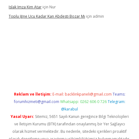
Islak Imza Kim Atar
için
Nur
Toplu Iğne Ucu Kadar Kan Abdesti Bozar Mı
için
admin
güvenilir mi
Reklam ve İletişim:
E-mail:
backlinkpaneli@gmail.com
Teams:
forumhizmeti@gmail.com
Whatsapp: 0262 606 0 726
Telegram:
@karabul
Yasal Uyarı:
Sitemiz, 5651 Sayılı Kanun gereğince Bilgi Teknolojileri
ve İletişim Kurumu (BTK) tarafından onaylanmış bir Yer Sağlayıcı
olarak hizmet vermektedir. Bu nedenle, sitedeki içerikleri proaktif
olarak denetleme veya araştırma yükümlülüğümüz bulunmamaktadır.