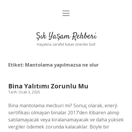
menüyü
Anasayfa
aç
Gizlilik Politikası
Şık Yaşam Rehberi
Yasal Uyarı
Hayatına zarafet katan öneriler bul!
Hakkımızda
Etiket:
Mantolama yapılmazsa ne olur
Bina Yalıtımı Zorunlu Mu
Tarih: Ocak 3, 2025
Bina mantolama mecburi mi? Sonuç olarak, enerji
sertifikası olmayan binalar 2017’den itibaren alınıp
satılamayacak veya kiralanamayacak ve daha yüksek
vergiler ödemek zorunda kalacaklar. Böyle bir