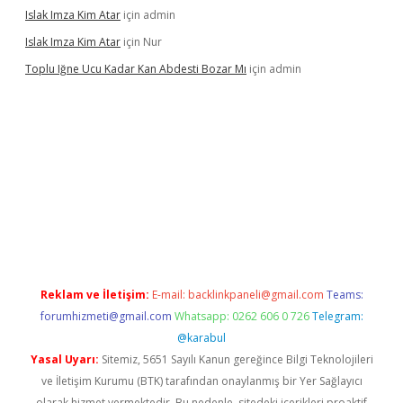
Islak Imza Kim Atar
için
admin
Islak Imza Kim Atar
için
Nur
Toplu Iğne Ucu Kadar Kan Abdesti Bozar Mı
için
admin
üvenilir mi
Reklam ve İletişim:
E-mail:
backlinkpaneli@gmail.com
Teams:
forumhizmeti@gmail.com
Whatsapp: 0262 606 0 726
Telegram:
@karabul
Yasal Uyarı:
Sitemiz, 5651 Sayılı Kanun gereğince Bilgi Teknolojileri
ve İletişim Kurumu (BTK) tarafından onaylanmış bir Yer Sağlayıcı
olarak hizmet vermektedir. Bu nedenle, sitedeki içerikleri proaktif