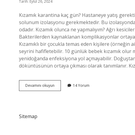
Tarih: Eylül 26, 2024
Kızamık karantina kaç gün? Hastaneye yatış gerekt
solunum izolasyonu gerekmektedir. Bu izolasyonda; i
odadır. Kızamık olunca ne yapmalıyım? Ağrı kesiciler
Bakterilerden kaynaklanan komplikasyonlar ortaya çı
Kızamıklı bir çocukla temas eden kişilere (örneğin ai
seyrini hafifletebilir. 10 günlük bebek kızamık o
yenidoğanda enfeksiyona yol açmayabilir. Doğuştan
döküntüsünün ortaya çıkması olarak tanımlanır. Kı
Kızamık
Devamını okuyun
14 Yorum
Kaç
Gün
De
Geçer
Sitemap