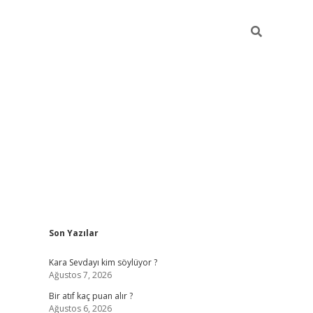
Sidebar
Son Yazılar
hiltonbet güvenilir mi
Kara Sevdayı kim söylüyor ?
Ağustos 7, 2026
Bir atıf kaç puan alır ?
Ağustos 6, 2026