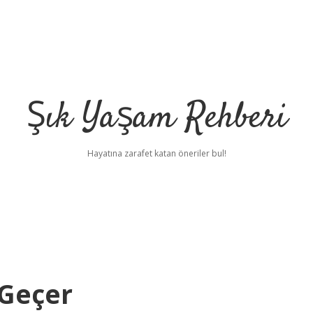
Şık Yaşam Rehberi
Hayatına zarafet katan öneriler bul!
 Geçer