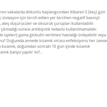
iren vakalarda döküntü başlangıcından itibaren 5 (beş) gün
zolasyon için tercih edilen yer tercihen negatif basınçlı
, ateş düşürücüler ve öksürük şurupları kullanılabilir.
kmadığı sürece antibiyotik tedavisi kullanılmamalıdır.
le üyeleri) gama globulin verilmesi hastalığı önleyebilir veya
lur mu? Doğumda annede kızamık virüsü enfeksiyonu her zama
 kızamık, doğumdan sonraki 10 gün içinde kızamık
zamık banyo yapılır mı?…