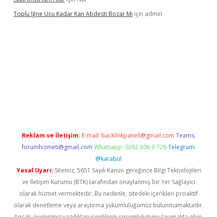
Toplu Iğne Ucu Kadar Kan Abdesti Bozar Mı
için
admin
ltonbet güvenilir mi
Reklam ve İletişim:
E-mail:
backlinkpaneli@gmail.com
Teams:
forumhizmeti@gmail.com
Whatsapp: 0262 606 0 726
Telegram:
@karabul
Yasal Uyarı:
Sitemiz, 5651 Sayılı Kanun gereğince Bilgi Teknolojileri
ve İletişim Kurumu (BTK) tarafından onaylanmış bir Yer Sağlayıcı
olarak hizmet vermektedir. Bu nedenle, sitedeki içerikleri proaktif
olarak denetleme veya araştırma yükümlülüğümüz bulunmamaktadır.
Ancak, üyelerimiz yazdıkları içeriklerin sorumluluğunu taşımakta olup,