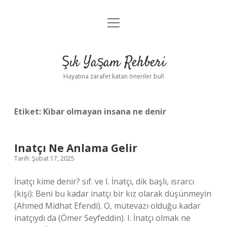
menüyü
Anasayfa
aç
Gizlilik Politikası
Şık Yaşam Rehberi
Yasal Uyarı
Hayatına zarafet katan öneriler bul!
Hakkımızda
Etiket:
Kibar olmayan insana ne denir
Inatçı Ne Anlama Gelir
Tarih: Şubat 17, 2025
İnatçı kime denir? sıf. ve I. İnatçı, dik başlı, ısrarcı
(kişi): Beni bu kadar inatçı bir kız olarak düşünmeyin
(Ahmed Midhat Efendi). O, mütevazı olduğu kadar
inatçıydı da (Ömer Seyfeddin). I. İnatçı olmak ne