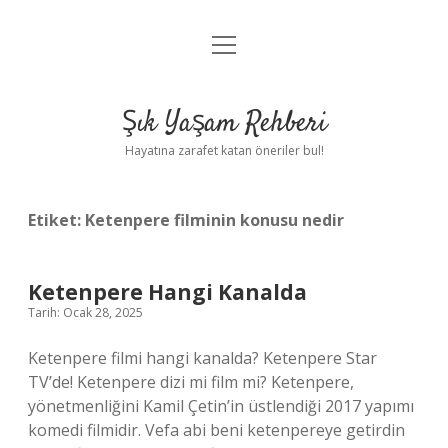
menüyü
Anasayfa
aç
Gizlilik Politikası
Şık Yaşam Rehberi
Yasal Uyarı
Hayatına zarafet katan öneriler bul!
Hakkımızda
Etiket:
Ketenpere filminin konusu nedir
Ketenpere Hangi Kanalda
Tarih: Ocak 28, 2025
Ketenpere filmi hangi kanalda? Ketenpere Star
TV’de! Ketenpere dizi mi film mi? Ketenpere,
yönetmenliğini Kamil Çetin’in üstlendiği 2017 yapımı
komedi filmidir. Vefa abi beni ketenpereye getirdin