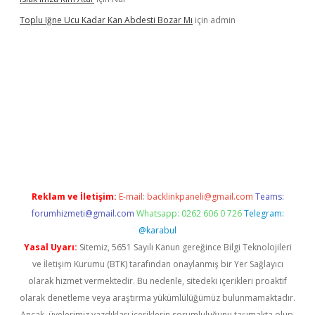
Toplu Iğne Ucu Kadar Kan Abdesti Bozar Mı
için
admin
nilir mi
Reklam ve İletişim:
E-mail:
backlinkpaneli@gmail.com
Teams:
forumhizmeti@gmail.com
Whatsapp: 0262 606 0 726
Telegram:
@karabul
Yasal Uyarı:
Sitemiz, 5651 Sayılı Kanun gereğince Bilgi Teknolojileri
ve İletişim Kurumu (BTK) tarafından onaylanmış bir Yer Sağlayıcı
olarak hizmet vermektedir. Bu nedenle, sitedeki içerikleri proaktif
olarak denetleme veya araştırma yükümlülüğümüz bulunmamaktadır.
Ancak, üyelerimiz yazdıkları içeriklerin sorumluluğunu taşımakta olup,