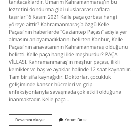
tanıtacaklardır. Umarım Kahramanmaraş’ın bu
lezzetini dondurma gibi uluslararası raflara
taşırlar.”6 Kasım 2021 Kelle paça çorbası hangi
yöreye aittir? Kahramanmaraş’a özgü Kelle
Paçası’nın haberlerde “Gaziantep Paçası” adıyla yer
almasını anlayamadıklarını belirten Kanbur, Kelle
Paçası’nın anavatanının Kahramanmaraş olduğunu
belirtti. Kelle paça hangi ilde meşhurdur? PAÇA
VİLLASI. Kahramanmaraş’ın meşhur paçası, ilikli
kemikler ve baş ve ayaklar halinde 12 saat kaynatılır.
Tam bir şifa kaynağıdır. Doktorlar, çocukluk
gelişiminde kanser hücreleri ve grip
enfeksiyonlarıyla savaşmada çok etkili olduğuna
inanmaktadır. Kelle paça…
Kelle
Devamını okuyun
Yorum Bırak
Paça
Hangi
Yöreye