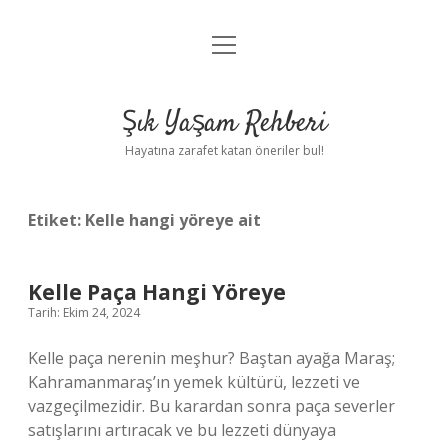
menüyü
Anasayfa
aç
Gizlilik Politikası
Şık Yaşam Rehberi
Yasal Uyarı
Hayatına zarafet katan öneriler bul!
Hakkımızda
Etiket:
Kelle hangi yöreye ait
Kelle Paça Hangi Yöreye
Tarih: Ekim 24, 2024
Kelle paça nerenin meşhur? Baştan ayağa Maraş;
Kahramanmaraş’ın yemek kültürü, lezzeti ve
vazgeçilmezidir. Bu karardan sonra paça severler
satışlarını artıracak ve bu lezzeti dünyaya