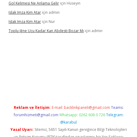
Gol Kelimesi Ne Anlama Gelir
için
Hüseyin
Islak Imza Kim Atar
için
admin
Islak Imza Kim Atar
için
Nur
Toplu Iğne Ucu Kadar Kan Abdesti Bozar Mı
için
admin
güvenilir mi
Reklam ve İletişim:
E-mail:
backlinkpaneli@gmail.com
Teams:
forumhizmeti@gmail.com
Whatsapp: 0262 606 0 726
Telegram:
@karabul
Yasal Uyarı:
Sitemiz, 5651 Sayılı Kanun gereğince Bilgi Teknolojileri
ve İletişim Kurumu (BTK) tarafından onaylanmış bir Yer Sağlayıcı