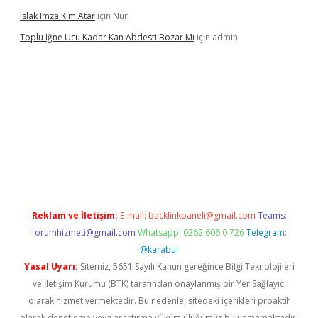
Islak Imza Kim Atar
için
Nur
Toplu Iğne Ucu Kadar Kan Abdesti Bozar Mı
için
admin
nilir mi
Reklam ve İletişim:
E-mail:
backlinkpaneli@gmail.com
Teams:
forumhizmeti@gmail.com
Whatsapp: 0262 606 0 726
Telegram:
@karabul
Yasal Uyarı:
Sitemiz, 5651 Sayılı Kanun gereğince Bilgi Teknolojileri
ve İletişim Kurumu (BTK) tarafından onaylanmış bir Yer Sağlayıcı
olarak hizmet vermektedir. Bu nedenle, sitedeki içerikleri proaktif
olarak denetleme veya araştırma yükümlülüğümüz bulunmamaktadır.