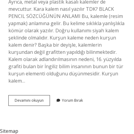
Ayrıca, metal veya plastik kasalı kalemler de
mevcuttur. Kara kalem nasıl yazılır TDK? BLACK
PENCIL SÖZCÜĞÜNÜN ANLAMI Bu, kalemle (resim
yapmak) anlamına gelir. Bu kelime sıklıkla yanlışlıkla
kömür olarak yazılır. Doğru kullanımı siyah kalem
şeklinde olmalıdır. Kurşun kaleme neden kurşun
kalem denir? Başka bir deyişle, kalemlerin
kurşundan değil grafitten yapıldığı bilinmektedir.
Kalem olarak adlandırılmasının nedeni, 16. yüzyılda
grafiti bulan bir İngiliz bilim insanının bunun bir tür
kurşun elementi olduğunu düşünmesidir. Kurşun
kalem…
Tdk
Devamını okuyun
Yorum Bırak
Kurşun
Kalem
Nasıl
Yazılır
Sitemap