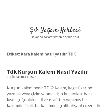
menüyü
Anasayfa
aç
Gizlilik Politikası
Şık Yaşam Rehberi
Yasal Uyarı
Hayatına zarafet katan öneriler bul!
Hakkımızda
Etiket:
Kara kalem nasıl yazılır TDK
Tdk Kurşun Kalem Nasıl Yazılır
Tarih: Kasım 14, 2024
Kurşun kalem nedir TDK? Kalem, kağıt üzerine
yazmak veya çizim yapmak için kullanılan, baskı
kısmı çoğunlukla kil ve grafitten yapılmış bir
kalemdir. Tipik bir kalemde, grafit ahşapla çevrilidir.