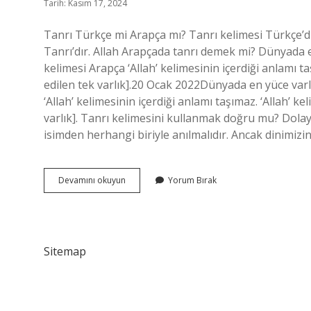
Tarih: Kasım 17, 2024
Tanrı Türkçe mi Arapça mı? Tanrı kelimesi Türkçe’di
Tanrı’dır. Allah Arapçada tanrı demek mi? Dünyada e
kelimesi Arapça ‘Allah’ kelimesinin içerdiği anlamı ta
edilen tek varlık].20 Ocak 2022Dünyada en yüce varl
‘Allah’ kelimesinin içerdiği anlamı taşımaz. ‘Allah’ ke
varlık]. Tanrı kelimesini kullanmak doğru mu? Dolayı
isimden herhangi biriyle anılmalıdır. Ancak dinimizi
Tanrı
Devamını okuyun
Yorum Bırak
Kelimesi
Arapça
Mı
Sitemap