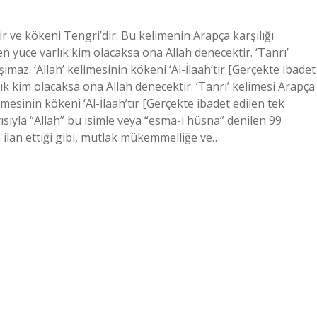
r ve kökeni Tengri’dir. Bu kelimenin Arapça karşılığı
n yüce varlık kim olacaksa ona Allah denecektir. ‘Tanrı’
şımaz. ‘Allah’ kelimesinin kökeni ‘Al-İlaah’tır [Gerçekte ibadet
ık kim olacaksa ona Allah denecektir. ‘Tanrı’ kelimesi Arapça
limesinin kökeni ‘Al-İlaah’tır [Gerçekte ibadet edilen tek
sıyla “Allah” bu isimle veya “esma-i hüsna” denilen 99
n ilan ettiği gibi, mutlak mükemmelliğe ve…