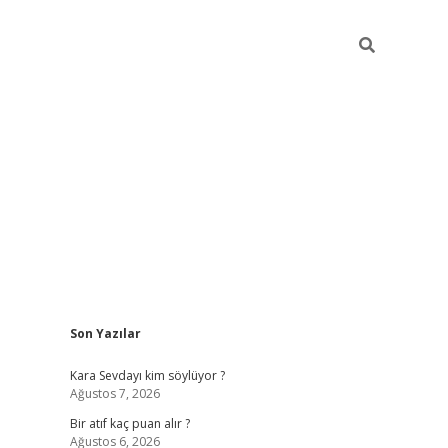
Sidebar
Son Yazılar
hiltonbet güvenilir
Kara Sevdayı kim söylüyor ?
Ağustos 7, 2026
Bir atıf kaç puan alır ?
Ağustos 6, 2026