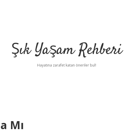
Şık Yaşam Rehberi
Hayatına zarafet katan öneriler bul!
ça Mı