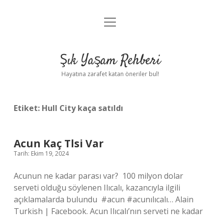
menüyü
Anasayfa
aç
Gizlilik Politikası
Şık Yaşam Rehberi
Yasal Uyarı
Hayatına zarafet katan öneriler bul!
Hakkımızda
Etiket:
Hull City kaça satıldı
Acun Kaç Tlsi Var
Tarih: Ekim 19, 2024
Acunun ne kadar parası var? ⁣ 100 milyon dolar
serveti olduğu söylenen Ilıcalı, kazancıyla ilgili
açıklamalarda bulundu⁣ ⁣ #acun #acunılıcalı… Alain
Turkish | Facebook. Acun Ilıcalı’nın serveti ne kadar