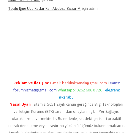
Toplu Iğne Ucu Kadar Kan Abdesti Bozar Mı
için
admin
üvenilir mi
Reklam ve İletişim:
E-mail:
backlinkpaneli@gmail.com
Teams:
forumhizmeti@gmail.com
Whatsapp: 0262 606 0 726
Telegram:
@karabul
Yasal Uyarı:
Sitemiz, 5651 Sayılı Kanun gereğince Bilgi Teknolojileri
ve İletişim Kurumu (BTK) tarafından onaylanmış bir Yer Sağlayıcı
olarak hizmet vermektedir. Bu nedenle, sitedeki içerikleri proaktif
olarak denetleme veya araştırma yükümlülüğümüz bulunmamaktadır.
Ancak, üyelerimiz yazdıkları içeriklerin sorumluluğunu taşımakta olup,