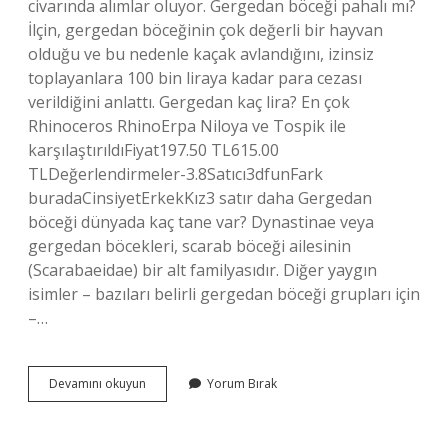
civarında alımlar oluyor. Gergedan böceği pahalı mı?
İlçin, gergedan böceğinin çok değerli bir hayvan
olduğu ve bu nedenle kaçak avlandığını, izinsiz
toplayanlara 100 bin liraya kadar para cezası
verildiğini anlattı. Gergedan kaç lira? En çok
Rhinoceros RhinoErpa Niloya ve Tospik ile
karşılaştırıldıFiyat197.50 TL615.00
TLDeğerlendirmeler-3.8Satıcı3dfunFark
buradaCinsiyetErkekKız3 satır daha Gergedan
böceği dünyada kaç tane var? Dynastinae veya
gergedan böcekleri, scarab böceği ailesinin
(Scarabaeidae) bir alt familyasıdır. Diğer yaygın
isimler – bazıları belirli gergedan böceği grupları için
–…
Gergedan
Devamını okuyun
Yorum Bırak
Böceği
Kaç
Bin