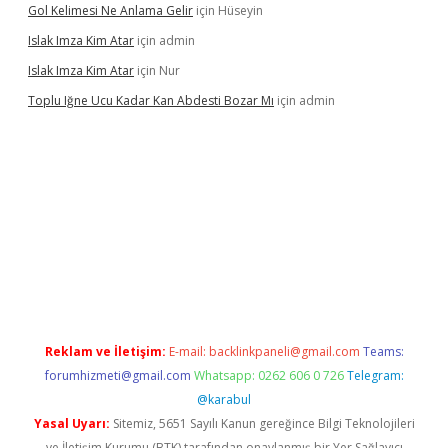
Gol Kelimesi Ne Anlama Gelir
için
Hüseyin
Islak Imza Kim Atar
için
admin
Islak Imza Kim Atar
için
Nur
Toplu Iğne Ucu Kadar Kan Abdesti Bozar Mı
için
admin
güvenilir mi
Reklam ve İletişim:
E-mail:
backlinkpaneli@gmail.com
Teams:
forumhizmeti@gmail.com
Whatsapp: 0262 606 0 726
Telegram:
@karabul
Yasal Uyarı:
Sitemiz, 5651 Sayılı Kanun gereğince Bilgi Teknolojileri
ve İletişim Kurumu (BTK) tarafından onaylanmış bir Yer Sağlayıcı