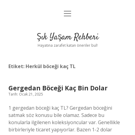
menüyü
Anasayfa
aç
Gizlilik Politikası
Şık Yaşam Rehberi
Yasal Uyarı
Hayatına zarafet katan öneriler bul!
Hakkımızda
Etiket:
Herkül böceği kaç TL
Gergedan Böceği Kaç Bin Dolar
Tarih: Ocak 21, 2025
1 gergedan böceği kaç TL? Gergedan böceğini
satmak söz konusu bile olamaz. Sadece bu
konularla ilgilenen koleksiyoncular var. Genellikle
birbirleriyle ticaret yapıyorlar. Bazen 1-2 dolar