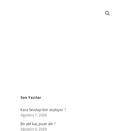
Sidebar
Son Yazılar
hiltonbet güvenil
Kara Sevdayı kim söylüyor ?
Ağustos 7, 2026
Bir atıf kaç puan alır ?
Ağustos 6, 2026