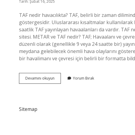
Tarih: Şubat 16, 2025
TAF nedir havacılıkta? TAF, belirli bir zaman dilimi
göstergesidir. Uluslararası kısaltmalar kullanılarak 
saatlik TAF yayınlayan havaalanları da vardır. TAF 
sitesi. METAR ve TAF nedir? TAF; Havaalanı ve çevr
düzenli olarak (genellikle 9 veya 24 saatte bir) 
meydana gelebilecek önemli hava olaylarını göste
bir havalimanı ve çevresi için belirli bir formatta 
Havacılıkta
Devamını okuyun
Yorum Bırak
Taf
Ne
Demek
Sitemap