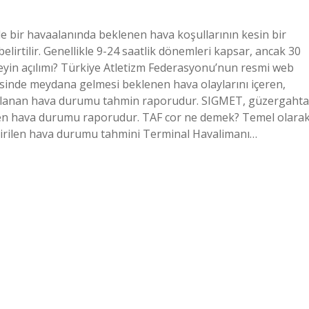
nde bir havaalanında beklenen hava koşullarının kesin bir
belirtilir. Genellikle 9-24 saatlik dönemleri kapsar, ancak 30
neyin açılımı? Türkiye Atletizm Federasyonu’nun resmi web
esinde meydana gelmesi beklenen hava olaylarını içeren,
yayınlanan hava durumu tahmin raporudur. SIGMET, güzergahta
ren hava durumu raporudur. TAF cor ne demek? Temel olarak
bildirilen hava durumu tahmini Terminal Havalimanı…