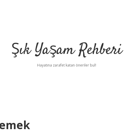
Şık Yaşam Rehberi
Hayatına zarafet katan öneriler bul!
Demek