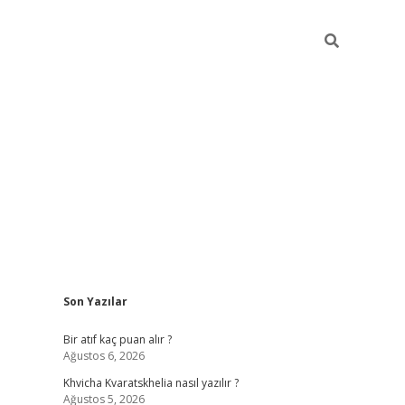
Sidebar
Son Yazılar
hiltonbet güvenilir
Bir atıf kaç puan alır ?
Ağustos 6, 2026
Khvicha Kvaratskhelia nasıl yazılır ?
Ağustos 5, 2026