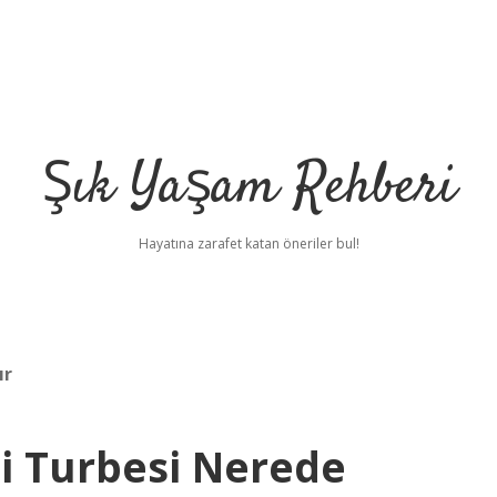
Şık Yaşam Rehberi
Hayatına zarafet katan öneriler bul!
ır
i Turbesi Nerede