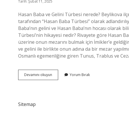
Tarih: Şubat 11, 2025
Hasan Baba ve Gelini Türbesi nerede? Beylikova ilçe
tarafından “Hasan Baba Türbesi” olarak adlandırıl
Baba’nın gelini ve Hasan Baba’nın hocası olarak bi
Türbesi’nin hikayesi nedir? Rivayete göre Hasan B
üzerine onun mezarını bulmak için İmikler’e geldi
ve gelini ile birlikte onun adına da bir mezar yapılm
Osmanlı egemenliğine giren Tunus, Trablus ve Cezay
Hasan
Devamını okuyun
Yorum Bırak
Baba
Ve
Gelini
Turbesi
Nerede
Sitemap