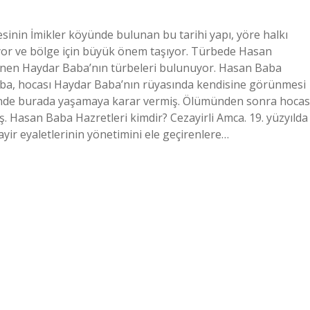
sinin İmikler köyünde bulunan bu tarihi yapı, yöre halkı
ıyor ve bölge için büyük önem taşıyor. Türbede Hasan
linen Haydar Baba’nın türbeleri bulunuyor. Hasan Baba
aba, hocası Haydar Baba’nın rüyasında kendisine görünmesi
ğinde burada yaşamaya karar vermiş. Ölümünden sonra hocas
ış. Hasan Baba Hazretleri kimdir? Cezayirli Amca. 19. yüzyılda
ir eyaletlerinin yönetimini ele geçirenlere…