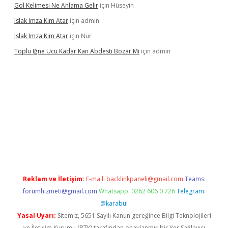
Gol Kelimesi Ne Anlama Gelir
için
Hüseyin
Islak Imza Kim Atar
için
admin
Islak Imza Kim Atar
için
Nur
Toplu Iğne Ucu Kadar Kan Abdesti Bozar Mı
için
admin
ilir mi
Reklam ve İletişim:
E-mail:
backlinkpaneli@gmail.com
Teams:
forumhizmeti@gmail.com
Whatsapp: 0262 606 0 726
Telegram:
@karabul
Yasal Uyarı:
Sitemiz, 5651 Sayılı Kanun gereğince Bilgi Teknolojileri
ve İletişim Kurumu (BTK) tarafından onaylanmış bir Yer Sağlayıcı