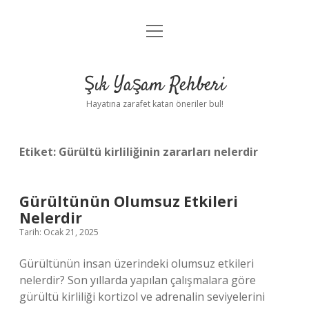
menüyü
Anasayfa
aç
Gizlilik Politikası
Şık Yaşam Rehberi
Yasal Uyarı
Hayatına zarafet katan öneriler bul!
Hakkımızda
Etiket:
Gürültü kirliliğinin zararları nelerdir
Gürültünün Olumsuz Etkileri
Nelerdir
Tarih: Ocak 21, 2025
Gürültünün insan üzerindeki olumsuz etkileri
nelerdir? Son yıllarda yapılan çalışmalara göre
gürültü kirliliği kortizol ve adrenalin seviyelerini