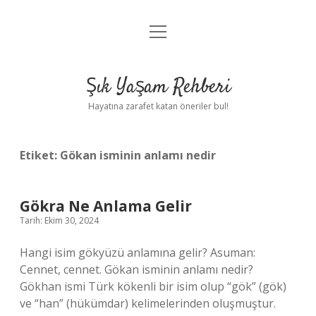
menüyü
Anasayfa
aç
Gizlilik Politikası
Şık Yaşam Rehberi
Yasal Uyarı
Hayatına zarafet katan öneriler bul!
Hakkımızda
Etiket:
Gökan isminin anlamı nedir
Gökra Ne Anlama Gelir
Tarih: Ekim 30, 2024
Hangi isim gökyüzü anlamına gelir? Asuman:
Cennet, cennet. Gökan isminin anlamı nedir?
Gökhan ismi Türk kökenli bir isim olup “gök” (gök)
ve “han” (hükümdar) kelimelerinden oluşmuştur.