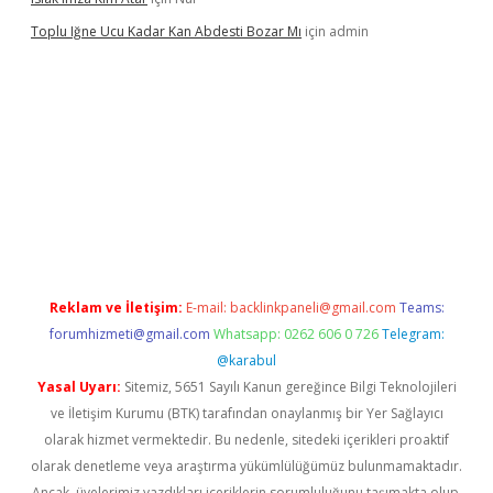
Toplu Iğne Ucu Kadar Kan Abdesti Bozar Mı
için
admin
 güvenilir mi
Reklam ve İletişim:
E-mail:
backlinkpaneli@gmail.com
Teams:
forumhizmeti@gmail.com
Whatsapp: 0262 606 0 726
Telegram:
@karabul
Yasal Uyarı:
Sitemiz, 5651 Sayılı Kanun gereğince Bilgi Teknolojileri
ve İletişim Kurumu (BTK) tarafından onaylanmış bir Yer Sağlayıcı
olarak hizmet vermektedir. Bu nedenle, sitedeki içerikleri proaktif
olarak denetleme veya araştırma yükümlülüğümüz bulunmamaktadır.
Ancak, üyelerimiz yazdıkları içeriklerin sorumluluğunu taşımakta olup,