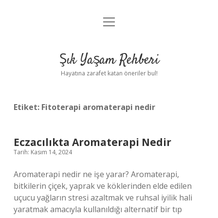
menüyü
Anasayfa
aç
Gizlilik Politikası
Şık Yaşam Rehberi
Yasal Uyarı
Hayatına zarafet katan öneriler bul!
Hakkımızda
Etiket:
Fitoterapi aromaterapi nedir
Eczacılıkta Aromaterapi Nedir
Tarih: Kasım 14, 2024
Aromaterapi nedir ne işe yarar? Aromaterapi,
bitkilerin çiçek, yaprak ve köklerinden elde edilen
uçucu yağların stresi azaltmak ve ruhsal iyilik hali
yaratmak amacıyla kullanıldığı alternatif bir tıp