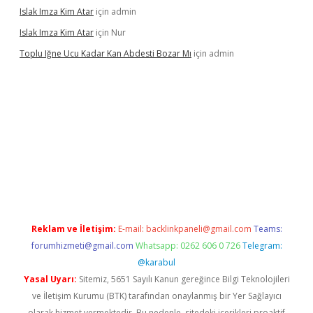
Islak Imza Kim Atar
için
admin
Islak Imza Kim Atar
için
Nur
Toplu Iğne Ucu Kadar Kan Abdesti Bozar Mı
için
admin
güvenilir mi
Reklam ve İletişim:
E-mail:
backlinkpaneli@gmail.com
Teams:
forumhizmeti@gmail.com
Whatsapp: 0262 606 0 726
Telegram:
@karabul
Yasal Uyarı:
Sitemiz, 5651 Sayılı Kanun gereğince Bilgi Teknolojileri
ve İletişim Kurumu (BTK) tarafından onaylanmış bir Yer Sağlayıcı
olarak hizmet vermektedir. Bu nedenle, sitedeki içerikleri proaktif