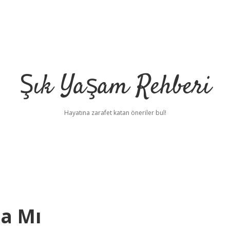
Şık Yaşam Rehberi
Hayatına zarafet katan öneriler bul!
ça Mı