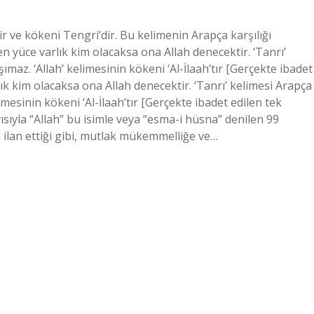
r ve kökeni Tengri’dir. Bu kelimenin Arapça karşılığı
n yüce varlık kim olacaksa ona Allah denecektir. ‘Tanrı’
şımaz. ‘Allah’ kelimesinin kökeni ‘Al-İlaah’tır [Gerçekte ibadet
ık kim olacaksa ona Allah denecektir. ‘Tanrı’ kelimesi Arapça
limesinin kökeni ‘Al-İlaah’tır [Gerçekte ibadet edilen tek
sıyla “Allah” bu isimle veya “esma-i hüsna” denilen 99
n ilan ettiği gibi, mutlak mükemmelliğe ve…