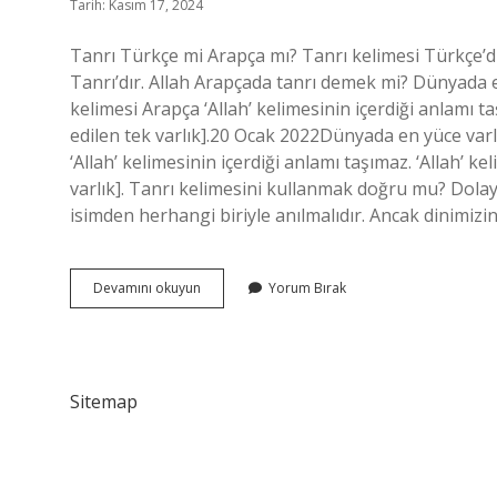
Tarih: Kasım 17, 2024
Tanrı Türkçe mi Arapça mı? Tanrı kelimesi Türkçe’di
Tanrı’dır. Allah Arapçada tanrı demek mi? Dünyada e
kelimesi Arapça ‘Allah’ kelimesinin içerdiği anlamı ta
edilen tek varlık].20 Ocak 2022Dünyada en yüce varl
‘Allah’ kelimesinin içerdiği anlamı taşımaz. ‘Allah’ ke
varlık]. Tanrı kelimesini kullanmak doğru mu? Dolayı
isimden herhangi biriyle anılmalıdır. Ancak dinimizi
Tanrı
Devamını okuyun
Yorum Bırak
Kelimesi
Arapça
Mı
Sitemap