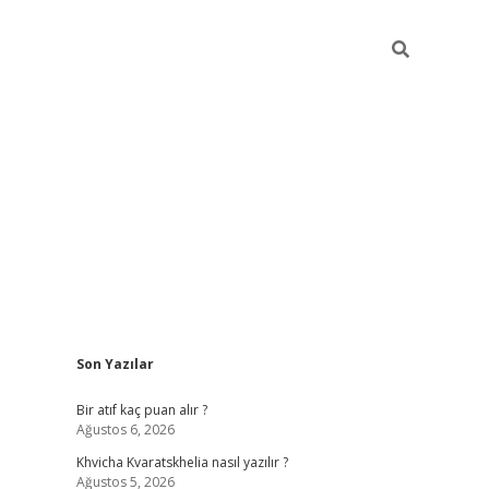
Sidebar
Son Yazılar
hiltonbet güvenilir mi
Bir atıf kaç puan alır ?
Ağustos 6, 2026
Khvicha Kvaratskhelia nasıl yazılır ?
Ağustos 5, 2026